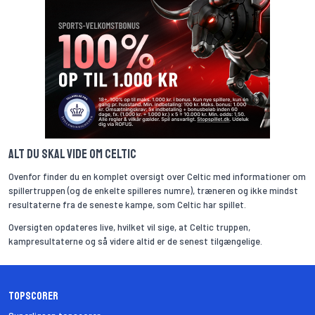
Alt du skal vide om Celtic
Ovenfor finder du en komplet oversigt over Celtic med informationer om
spillertruppen (og de enkelte spilleres numre), træneren og ikke mindst
resultaterne fra de seneste kampe, som Celtic har spillet.
Oversigten opdateres live, hvilket vil sige, at Celtic truppen,
kampresultaterne og så videre altid er de senest tilgængelige.
Topscorer