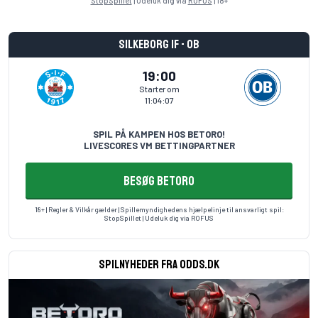
StopSpillet
| Udeluk dig via
ROFUS
| 18+
Silkeborg IF - OB
19:00
Starter om
11:04:07
SPIL PÅ KAMPEN HOS BETORO!
LIVESCORES VM BETTINGPARTNER
BESØG BETORO
18+ | Regler & Vilkår gælder | Spillemyndighedens hjælpelinje til ansvarligt spil:
StopSpillet
| Udeluk dig via
ROFUS
Spilnyheder fra odds.dk