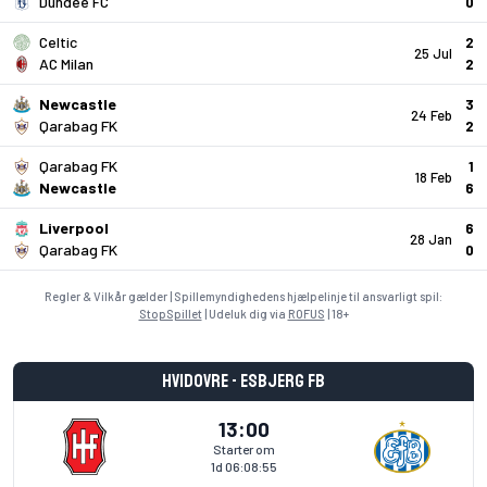
Dundee FC
0
Celtic
2
25 Jul
AC Milan
2
Newcastle
3
24 Feb
Qarabag FK
2
Qarabag FK
1
18 Feb
Newcastle
6
Liverpool
6
28 Jan
Qarabag FK
0
Regler & Vilkår gælder | Spillemyndighedens hjælpelinje til ansvarligt spil:
StopSpillet
| Udeluk dig via
ROFUS
| 18+
Hvidovre - Esbjerg fB
13:00
Starter om
1d 06:08:55