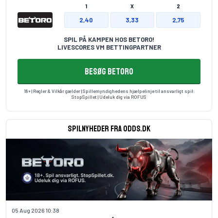
1
X
2
2,40
3,33
2,75
SPIL PÅ KAMPEN HOS BETORO!
LIVESCORES VM BETTINGPARTNER
BESØG BETORO
18+ | Regler & Vilkår gælder | Spillemyndighedens hjælpelinje til ansvarligt spil:
StopSpillet
| Udeluk dig via
ROFUS
Spilnyheder fra odds.dk
05 Aug 2026 10:38