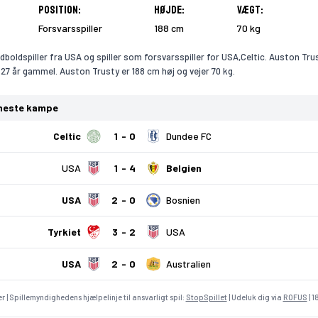
Position:
Højde:
Vægt:
Forsvarsspiller
188 cm
70 kg
dboldspiller fra USA og spiller som forsvarsspiller for USA,Celtic. Auston Tru
 27 år gammel. Auston Trusty er 188 cm høj og vejer 70 kg.
eneste kampe
Celtic
1
0
Dundee FC
USA
1
4
Belgien
USA
2
0
Bosnien
Tyrkiet
3
2
USA
USA
2
0
Australien
r | Spillemyndighedens hjælpelinje til ansvarligt spil:
StopSpillet
| Udeluk dig via
ROFUS
| 1