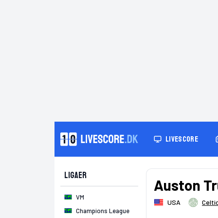
LIVESCORE
Ligaer
Auston Tr
VM
USA
Celti
Champions League