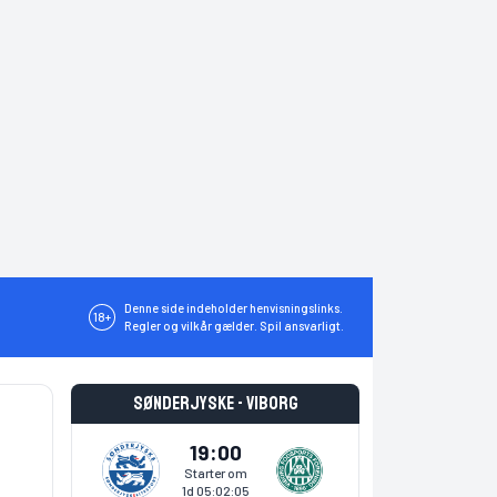
Denne side indeholder henvisningslinks.
18+
Regler og vilkår gælder. Spil ansvarligt.
Sønderjyske - Viborg
19:00
Starter om
1d 05:02:05