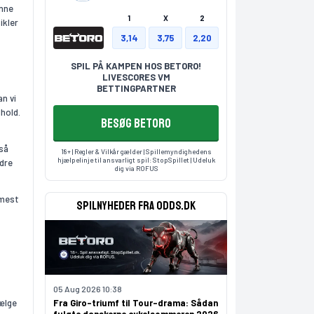
unne
1
X
2
ikler
3,14
3,75
2,20
SPIL PÅ KAMPEN HOS BETORO!
LIVESCORES VM
BETTINGPARTNER
n vi
hold.
BESØG BETORO
 så
18+ | Regler & Vilkår gælder | Spillemyndighedens
hjælpelinje til ansvarligt spil:
StopSpillet
| Udeluk
dre
dig via
ROFUS
 mest
Spilnyheder fra odds.dk
05 Aug 2026 10:38
vælge
Fra Giro-triumf til Tour-drama: Sådan