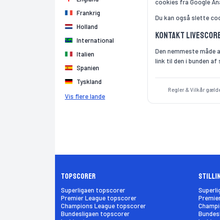
cookies fra Google An
Frankrig
Du kan også slette coo
Holland
Kontakt Livescor
International
Den nemmeste måde at 
Italien
link til den i bunden af 
Spanien
Tyskland
Regler & Vilkår gælde
Vis flere lande
Topscorer
Stilli
Superligaen topscorer
Superli
Premier League topscorer
Premier
Champions League topscorer
Champio
Bundesligaen topscorer
Bundesl