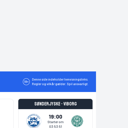
Denne side indeholder henvisningslinks.
18+
Regler og vilkår gælder. Spil ansvarligt.
Sønderjyske - Viborg
19:00
Starter om
03:53:51