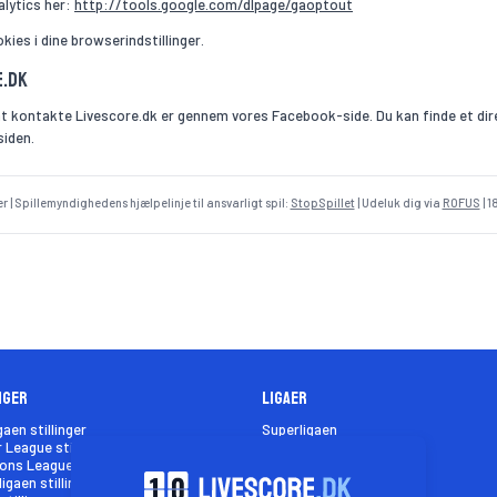
alytics her:
http://tools.google.com/dlpage/gaoptout
kies i dine browserindstillinger.
e.dk
kontakte Livescore.dk er gennem vores Facebook-side. Du kan finde et dir
siden.
r | Spillemyndighedens hjælpelinje til ansvarligt spil:
StopSpillet
| Udeluk dig via
ROFUS
| 1
nger
Ligaer
gaen stillinger
Superligaen
 League stillinger
Premier League
ns League stillinger
Champions League
igaen stillinger
Bundesligaen