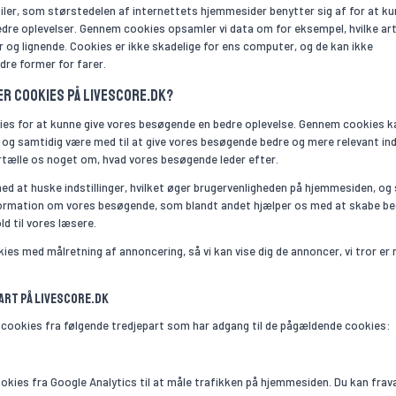
ler, som størstedelen af internettets hjemmesider benytter sig af for at k
dre oplevelser. Gennem cookies opsamler vi data om for eksempel, hvilke art
og lignende. Cookies er ikke skadelige for ens computer, og de kan ikke
ndre former for farer.
r cookies på Livescore.dk?
ies for at kunne give vores besøgende en bedre oplevelse. Gennem cookies ka
og samtidig være med til at give vores besøgende bedre og mere relevant ind
rtælle os noget om, hvad vores besøgende leder efter.
med at huske indstillinger, hvilket øger brugervenligheden på hjemmesiden, og
nformation om vores besøgende, som blandt andet hjælper os med at skabe be
d til vores læsere.
ies med målretning af annoncering, så vi kan vise dig de annoncer, vi tror er
art på Livescore.dk
 cookies fra følgende tredjepart som har adgang til de pågældende cookies:
okies fra Google Analytics til at måle trafikken på hjemmesiden. Du kan fra