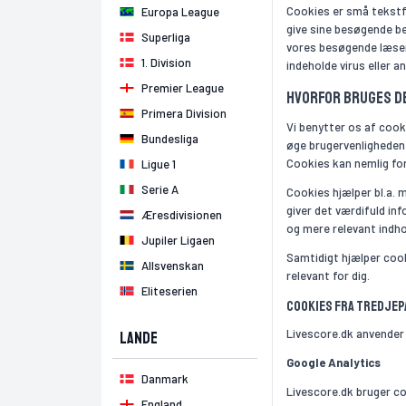
Cookies er små tekstfi
Europa League
give sine besøgende be
Superliga
vores besøgende læser 
1. Division
indeholde virus eller a
Premier League
Hvorfor bruges de
Primera Division
Vi benytter os af cook
Bundesliga
øge brugervenligheden 
Cookies kan nemlig fo
Ligue 1
Serie A
Cookies hjælper bl.a. 
giver det værdifuld i
Æresdivisionen
og mere relevant indhol
Jupiler Ligaen
Samtidigt hjælper cook
Allsvenskan
relevant for dig.
Eliteserien
Cookies fra tredjep
Livescore.dk anvender
Lande
Google Analytics
Danmark
Livescore.dk bruger co
England