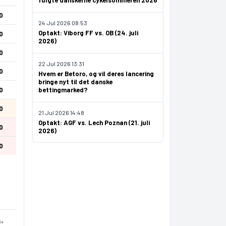
fulgte danskerne cykelsommeren 2026
0
24 Jul 2026 08:53
Optakt: Viborg FF vs. OB (24. juli
0
2026)
0
22 Jul 2026 13:31
0
Hvem er Betoro, og vil deres lancering
bringe nyt til det danske
0
bettingmarked?
0
21 Jul 2026 14:48
Optakt: AGF vs. Lech Poznan (21. juli
0
2026)
0
8+