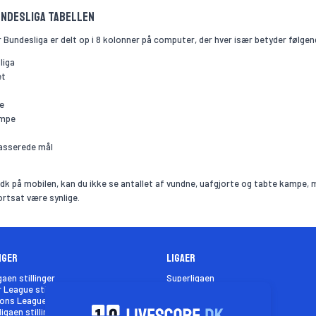
undesliga tabellen
or Bundesliga er delt op i 8 kolonner på computer, der hver især betyder følgen
liga
et
t
e
ampe
asserede mål
dk på mobilen, kan du ikke se antallet af vundne, uafgjorte og tabte kampe,
ortsat være synlige.
nger
Ligaer
gaen stillinger
Superligaen
 League stillinger
Premier League
ns League stillinger
Champions League
igaen stillinger
Bundesligaen