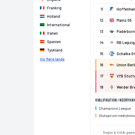
Frankrig
11
Hoffenhe
Holland
12
Mainz 05
International
13
Paderborn
Italien
Spanien
14
RB Leipzig
Tyskland
15
Schalke 0
Vis flere lande
16
Union Berl
17
VfB Stutt
18
Werder B
Kvalifikation / Nedrykn
Champions League
Slutspil om nedryknin
Regler & Vilkår gælde