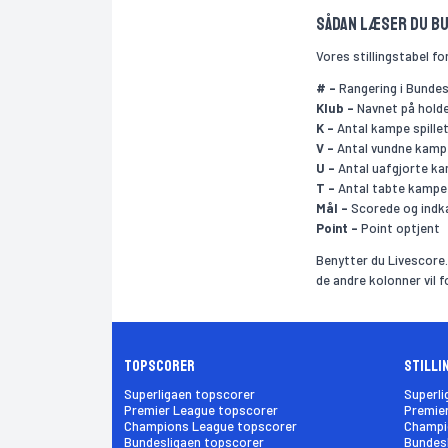
Sådan læser du B
Vores stillingstabel f
# -
Rangering i Bundes
Klub -
Navnet på hold
K -
Antal kampe spille
V -
Antal vundne kamp
U -
Antal uafgjorte k
T -
Antal tabte kampe
Mål -
Scorede og indk
Point -
Point optjent
Benytter du Livescore.
de andre kolonner vil f
Topscorer
Stilli
Superligaen topscorer
Superli
Premier League topscorer
Premier
Champions League topscorer
Champio
Bundesligaen topscorer
Bundesl