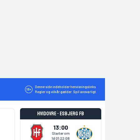
Denne side indeholder henvisningslinks.
18+
Regler og vilkår gælder. Spil ansvarligt.
Hvidovre - Esbjerg fB
13:00
Starter om
1d 01:22:07