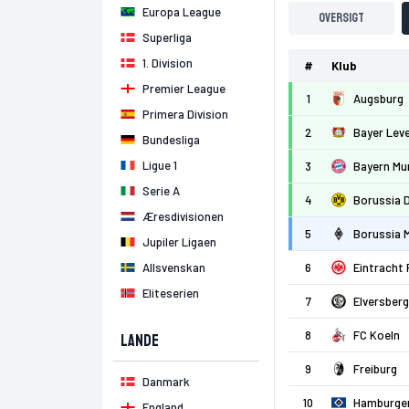
Europa League
Oversigt
Superliga
1. Division
#
Klub
Premier League
1
Augsburg
Primera Division
2
Bayer Lev
Bundesliga
Ligue 1
3
Bayern Mu
Serie A
4
Borussia 
Æresdivisionen
5
Borussia 
Jupiler Ligaen
Allsvenskan
6
Eintracht 
Eliteserien
7
Elversberg
8
FC Koeln
Lande
9
Freiburg
Danmark
10
Hamburge
England