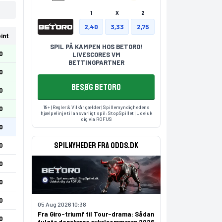
1
X
2
2,40
3,33
2,75
int
SPIL PÅ KAMPEN HOS BETORO!
0
LIVESCORES VM
BETTINGPARTNER
0
BESØG BETORO
0
18+ | Regler & Vilkår gælder | Spillemyndighedens
0
hjælpelinje til ansvarligt spil:
StopSpillet
| Udeluk
dig via
ROFUS
0
Spilnyheder fra odds.dk
0
0
0
0
05 Aug 2026 10:38
Fra Giro-triumf til Tour-drama: Sådan
0