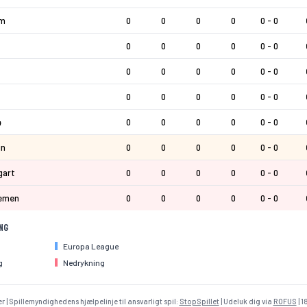
im
0
0
0
0
0 - 0
0
0
0
0
0 - 0
0
0
0
0
0 - 0
0
0
0
0
0 - 0
4
0
0
0
0
0 - 0
in
0
0
0
0
0 - 0
gart
0
0
0
0
0 - 0
remen
0
0
0
0
0 - 0
ing
Europa League
g
Nedrykning
r | Spillemyndighedens hjælpelinje til ansvarligt spil:
StopSpillet
| Udeluk dig via
ROFUS
| 1