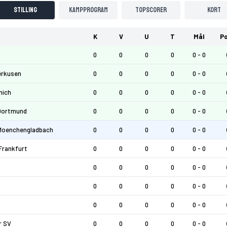
Stilling
Kampprogram
Topscorer
Kort
K
V
U
T
Mål
Po
0
0
0
0
0 - 0
erkusen
0
0
0
0
0 - 0
nich
0
0
0
0
0 - 0
Dortmund
0
0
0
0
0 - 0
Moenchengladbach
0
0
0
0
0 - 0
Frankfurt
0
0
0
0
0 - 0
0
0
0
0
0 - 0
0
0
0
0
0 - 0
0
0
0
0
0 - 0
r SV
0
0
0
0
0 - 0