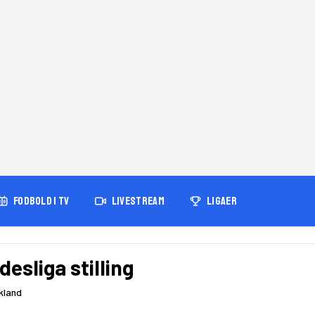
FODBOLD I TV
LIVESTREAM
LIGAER
esliga stilling
kland