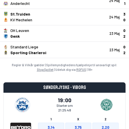
24 Maj
Anderlecht
1
St.Truiden
3
24 Maj
KV Mechelen
0
OH Leuven
0
23 Maj
Genk
2
Standard Liege
0
23 Maj
Sporting Charleroi
2
Regler & Vilkår gælder | Spillemyndighedens hjælpelinje til ansvarligt spil:
StopSpillet
| Udeluk dig via
ROFUS
| 18+
Sønderjyske - Viborg
19:00
Starter om
21:25:48
1
X
2
3,14
3,75
2,20