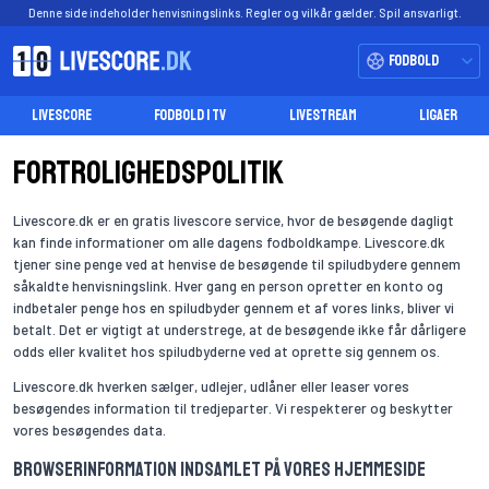
Denne side indeholder henvisningslinks. Regler og vilkår gælder. Spil ansvarligt.
Fodbold
LIVESCORE
FODBOLD I TV
LIVESTREAM
LIGAER
Fortrolighedspolitik
Livescore.dk er en gratis livescore service, hvor de besøgende dagligt
kan finde informationer om alle dagens fodboldkampe. Livescore.dk
tjener sine penge ved at henvise de besøgende til spiludbydere gennem
såkaldte henvisningslink. Hver gang en person opretter en konto og
indbetaler penge hos en spiludbyder gennem et af vores links, bliver vi
betalt. Det er vigtigt at understrege, at de besøgende ikke får dårligere
odds eller kvalitet hos spiludbyderne ved at oprette sig gennem os.
Livescore.dk hverken sælger, udlejer, udlåner eller leaser vores
besøgendes information til tredjeparter. Vi respekterer og beskytter
vores besøgendes data.
Browserinformation indsamlet på vores hjemmeside