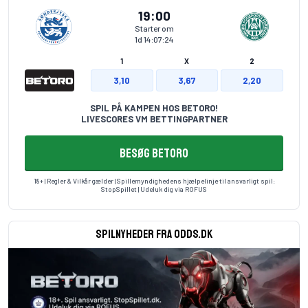
19:00
Starter om
1d 14:07:23
1
X
2
3,10
3,67
2,20
SPIL PÅ KAMPEN HOS BETORO!
LIVESCORES VM BETTINGPARTNER
BESØG BETORO
18+ | Regler & Vilkår gælder | Spillemyndighedens hjælpelinje til ansvarligt spil:
StopSpillet
| Udeluk dig via
ROFUS
Spilnyheder fra odds.dk