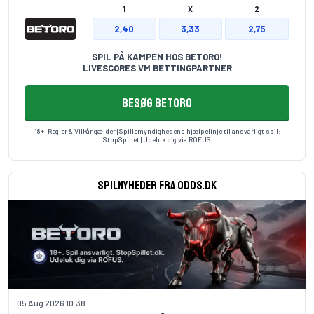
1
X
2
2,40
3,33
2,75
SPIL PÅ KAMPEN HOS BETORO!
LIVESCORES VM BETTINGPARTNER
BESØG BETORO
18+ | Regler & Vilkår gælder | Spillemyndighedens hjælpelinje til ansvarligt spil:
StopSpillet
| Udeluk dig via
ROFUS
Spilnyheder fra odds.dk
05 Aug 2026 10:38