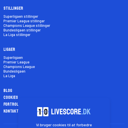
Stillinger
Superligaen stillinger
Premier League stillinger
Champions League stillinger
Bundesligaen stillinger
La Liga stillinger
Ligaer
Superligaen
Premier League
Champions League
Bundesligaen
La Liga
Blog
Cookies
Fortrolighedspolitik
Kontakt os
Vi bruger cookies til at forbedre