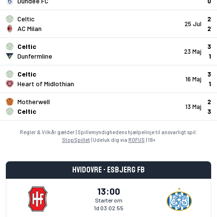
Dundee FC
0
Celtic
2
25 Jul
AC Milan
2
Celtic
3
23 Maj
Dunfermline
1
Celtic
3
16 Maj
Heart of Midlothian
1
Motherwell
2
13 Maj
Celtic
3
Regler & Vilkår gælder | Spillemyndighedens hjælpelinje til ansvarligt spil:
StopSpillet
| Udeluk dig via
ROFUS
| 18+
Hvidovre - Esbjerg fB
13:00
Starter om
1d 03:02:54