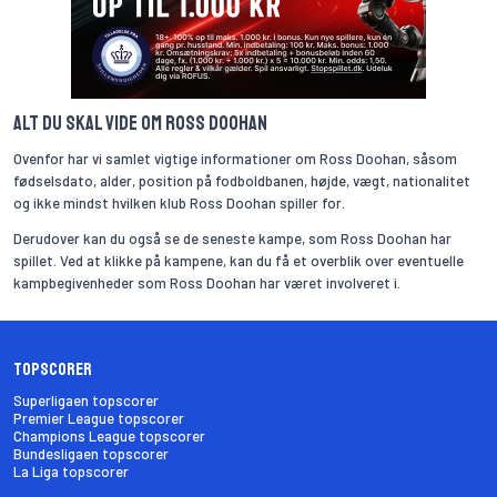
Alt du skal vide om Ross Doohan
Ovenfor har vi samlet vigtige informationer om Ross Doohan, såsom
fødselsdato, alder, position på fodboldbanen, højde, vægt, nationalitet
og ikke mindst hvilken klub Ross Doohan spiller for.
Derudover kan du også se de seneste kampe, som Ross Doohan har
spillet. Ved at klikke på kampene, kan du få et overblik over eventuelle
kampbegivenheder som Ross Doohan har været involveret i.
Topscorer
Superligaen topscorer
Premier League topscorer
Champions League topscorer
Bundesligaen topscorer
La Liga topscorer