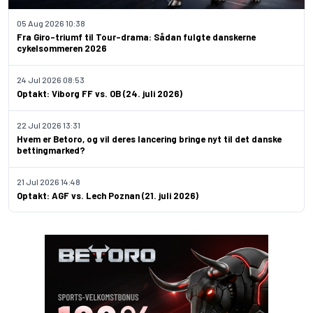
05 Aug 2026 10:38
Fra Giro-triumf til Tour-drama: Sådan fulgte danskerne
cykelsommeren 2026
24 Jul 2026 08:53
Optakt: Viborg FF vs. OB (24. juli 2026)
22 Jul 2026 13:31
Hvem er Betoro, og vil deres lancering bringe nyt til det danske
bettingmarked?
21 Jul 2026 14:48
Optakt: AGF vs. Lech Poznan (21. juli 2026)