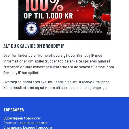
Alt du skal vide om Brøndby IF
Ovenfor finder du en komplet oversigt over Brøndby IF med
informationer om spillertruppen (og de enkelte spilleres numre),
træneren og ikke mindst resultaterne fra de seneste kampe, som
Brøndby IF har spillet.
Oversigten opdateres live, hvilket vil sige, at Brøndby IF truppen,
kampresultaterne og så videre altid er de senest tilgængelige.
Topscorer
Superligaen topscorer
Premier League topscorer
Champions League topscorer