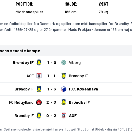
Position:
Højde:
Vægt:
Midtbanespiller
186 cm
79 kg
 en fodboldspiller fra Danmark og spiller som midtbanespiller for Brøndby IF
r født i 1999-07-29 og er 27 år gammel. Mads Frøkjær-Jensen er 186 cm høj 
sens seneste kampe
Brøndby IF
1
0
Viborg
AGF
1
1
Brøndby IF
Brøndby IF
1
3
F.C. København
FC Midtjylland
2
3
Brøndby IF
Brøndby IF
0
2
AGF
r | Spillemyndighedens hjælpelinje til ansvarligt spil:
StopSpillet
| Udeluk dig via
ROFUS
| 1