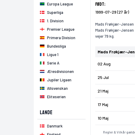
Født:
Europa League
1999-07-29 (27 år)
Superliga
1. Division
Mads Frøkjær-Jensen er
Premier League
Mads Frøkjær-Jensen e
vejer 79 kg.
Primera Division
Bundesliga
Mads Frøkjær-Jen
Ligue 1
Serie A
02 Aug
Æresdivisionen
25 Jul
Jupiler Ligaen
Allsvenskan
21 Maj
Eliteserien
17 Maj
Lande
10 Maj
Danmark
Regler & Vilkår gælde
England