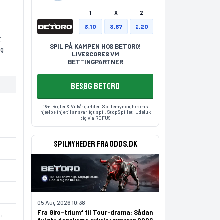
1
X
2
3,10
3,67
2,20
.
SPIL PÅ KAMPEN HOS BETORO!
og
LIVESCORES VM
BETTINGPARTNER
BESØG BETORO
18+ | Regler & Vilkår gælder | Spillemyndighedens
hjælpelinje til ansvarligt spil:
StopSpillet
| Udeluk
dig via
ROFUS
Spilnyheder fra odds.dk
05 Aug 2026 10:38
Fra Giro-triumf til Tour-drama: Sådan
8+