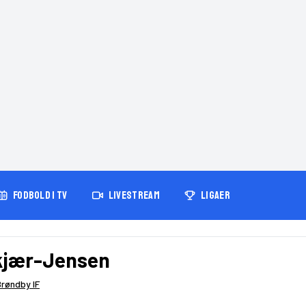
FODBOLD I TV
LIVESTREAM
LIGAER
kjær-Jensen
Brøndby IF