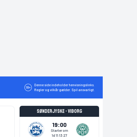
Denne side indeholder henvisningslinks.
18+
Regler og vilkår gælder. Spil ansvarligt.
Sønderjyske - Viborg
19:00
Starter om
1d 11:13:27