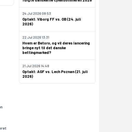
fulgte danskerne cykelsommeren 2026
24 Jul 2026 08:53
Optakt: Viborg FF vs. OB (24. juli
2026)
22 Jul 2026 13:31
Hvem er Betoro, og vil deres lancering
bringe nyt til det danske
bettingmarked?
21 Jul 2026 14:48
Optakt: AGF vs. Lech Poznan (21. juli
2026)
en
å
æret