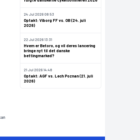
fulgte danskerne cykelsommeren 2026
24 Jul 2026 08:53
Optakt: Viborg FF vs. OB (24. juli
2026)
22 Jul 2026 13:31
Hvem er Betoro, og vil deres lancering
bringe nyt til det danske
bettingmarked?
21 Jul 2026 14:48
Optakt: AGF vs. Lech Poznan (21. juli
2026)
kan