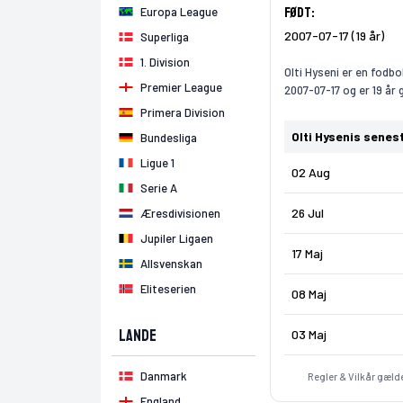
Født:
Europa League
2007-07-17 (19 år)
Superliga
1. Division
Olti Hyseni er en fodbo
Premier League
2007-07-17 og er 19 år 
Primera Division
Olti Hysenis sene
Bundesliga
Ligue 1
02 Aug
Serie A
26 Jul
Æresdivisionen
Jupiler Ligaen
17 Maj
Allsvenskan
Eliteserien
08 Maj
Lande
03 Maj
Danmark
Regler & Vilkår gælde
England