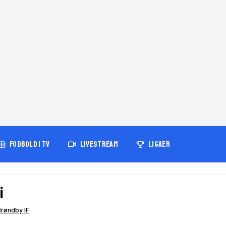
FODBOLD I TV
LIVESTREAM
LIGAER
i
Brøndby IF