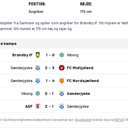
Position:
Højde:
Angriber
175 cm
ldspiller fra Danmark og spiller som angriber for Brøndby IF. Olti Hyseni er født
gammel. Olti Hyseni er 175 cm høj og vejer kg.
ste kampe
Brøndby IF
1
0
Viborg
Sønderjyske
2
3
FC Midtjylland
Sønderjyske
1
4
FC Nordsjælland
Viborg
0
1
Sønderjyske
AGF
2
1
Sønderjyske
r | Spillemyndighedens hjælpelinje til ansvarligt spil:
StopSpillet
| Udeluk dig via
ROFUS
| 1