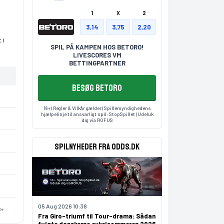
1
X
2
3,14
3,75
2,20
 i
SPIL PÅ KAMPEN HOS BETORO!
LIVESCORES VM
BETTINGPARTNER
BESØG BETORO
18+ | Regler & Vilkår gælder | Spillemyndighedens
hjælpelinje til ansvarligt spil:
StopSpillet
| Udeluk
dig via
ROFUS
Spilnyheder fra odds.dk
05 Aug 2026 10:38
8+
Fra Giro-triumf til Tour-drama: Sådan