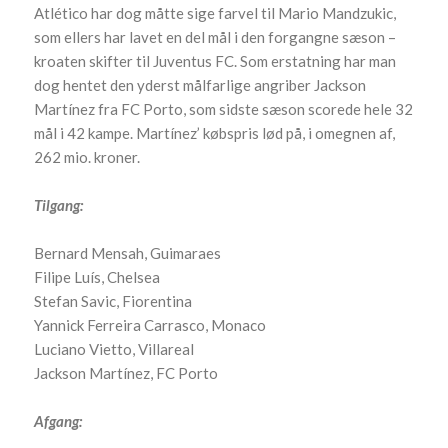
Atlético har dog måtte sige farvel til Mario Mandzukic,
som ellers har lavet en del mål i den forgangne sæson –
kroaten skifter til Juventus FC. Som erstatning har man
dog hentet den yderst målfarlige angriber Jackson
Martínez fra FC Porto, som sidste sæson scorede hele 32
mål i 42 kampe. Martínez’ købspris lød på, i omegnen af,
262 mio. kroner.
Tilgang:
Bernard Mensah, Guimaraes
Filipe Luís, Chelsea
Stefan Savic, Fiorentina
Yannick Ferreira Carrasco, Monaco
Luciano Vietto, Villareal
Jackson Martínez, FC Porto
Afgang: