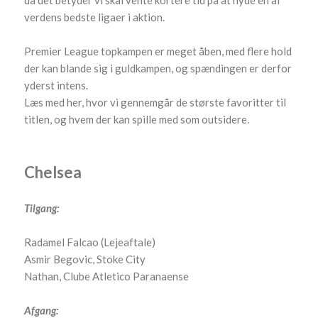
da det betyder vi skal vente kortere tid på at nyde en af
verdens bedste ligaer i aktion.
Premier League topkampen er meget åben, med flere hold
der kan blande sig i guldkampen, og spændingen er derfor
yderst intens.
Læs med her, hvor vi gennemgår de største favoritter til
titlen, og hvem der kan spille med som outsidere.
Chelsea
Tilgang:
Radamel Falcao (Lejeaftale)
Asmir Begovic, Stoke City
Nathan, Clube Atletico Paranaense
Afgang: