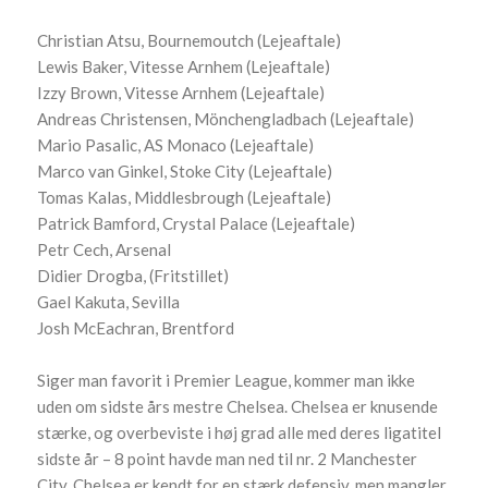
Christian Atsu, Bournemoutch (Lejeaftale)
Lewis Baker, Vitesse Arnhem (Lejeaftale)
Izzy Brown, Vitesse Arnhem (Lejeaftale)
Andreas Christensen, Mönchengladbach (Lejeaftale)
Mario Pasalic, AS Monaco (Lejeaftale)
Marco van Ginkel, Stoke City (Lejeaftale)
Tomas Kalas, Middlesbrough (Lejeaftale)
Patrick Bamford, Crystal Palace (Lejeaftale)
Petr Cech, Arsenal
Didier Drogba, (Fritstillet)
Gael Kakuta, Sevilla
Josh McEachran, Brentford
Siger man favorit i Premier League, kommer man ikke
uden om sidste års mestre Chelsea. Chelsea er knusende
stærke, og overbeviste i høj grad alle med deres ligatitel
sidste år – 8 point havde man ned til nr. 2 Manchester
City. Chelsea er kendt for en stærk defensiv, men mangler,