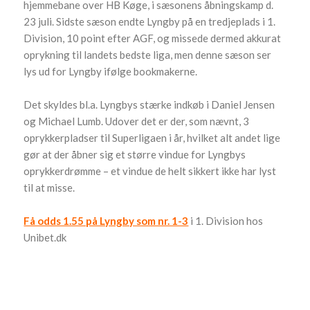
hjemmebane over HB Køge, i sæsonens åbningskamp d.
23 juli. Sidste sæson endte Lyngby på en tredjeplads i 1.
Division, 10 point efter AGF, og missede dermed akkurat
oprykning til landets bedste liga, men denne sæson ser
lys ud for Lyngby ifølge bookmakerne.
Det skyldes bl.a. Lyngbys stærke indkøb i Daniel Jensen
og Michael Lumb. Udover det er der, som nævnt, 3
oprykkerpladser til Superligaen i år, hvilket alt andet lige
gør at der åbner sig et større vindue for Lyngbys
oprykkerdrømme – et vindue de helt sikkert ikke har lyst
til at misse.
Få odds 1.55 på Lyngby som nr. 1-3
i 1. Division hos
Unibet.dk