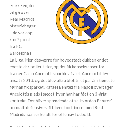
er ikke en, der
vil gå over i
Real Madrids
historiebøger
– de var dog
kun 2 point
fra FC
Barcelona i
La Liga. Men desværre for hovedstadsklubben er det
eneste der tæller titler, og det fik konsekvenser for
træner Carlo Ancelotti som blev fyret. Ancelotti blev
ansat i 2013, og det blev altså blot til et par år i tjeneste,
før han fik sparket. Rafael Benítez fra Napoli overtager
Ancelottis plads i sædet, hvor han har fået en 3-årig
kontrakt. Det bliver spændende at se, hvordan Benítez’,
normalt, defensive stil bliver kombineret med Real
Madrids, som er kendt for offensiv fodbold.