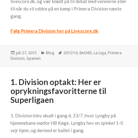
livescore.dk, og vær klædt på til debat med vennerne eller
til når du vil oddse på en kamp i Primera Division næste
gang.
Følg Primera Division her på Livescore.dk
Udgivet
juli 27, 2015
Kategorier
Blog
Tags
2015/16
,
Bet365
,
La Liga
,
Primera
Division
i
,
Spanien
1. Division optakt: Her er
oprykningsfavoritterne til
Superligaen
1. Division blev skudt i gang d. 23/7, hvor Lyngby på
hjemmebane mødte HB Køge. Lyngby hev en spinkel 1-0
sejr hjem, og dermed er ballet i gang.