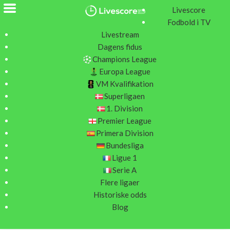
Livescore
Fodbold i TV
Livestream
Måned: juli 2015
Dagens fidus
Champions League
Europa League
VM Kvalifikation
La Liga optakt – Hvem kan
Superligaen
vinde Primera Division
1. Division
2015/16?
Premier League
Primera Division
Bundesliga
Skrevet d. 27/7-2015
Ligue 1
Serie A
Den 85. udgave af Primera Division (populært kaldet “La
Flere ligaer
Liga”) starter d. 22 august med Barcelona som regerende
Historiske odds
mestre. Sidste år blev en tæt affære i guldkampen, hvor
Blog
FC Barcelona endte med at tage det længste strå – blot 2
point foran rivalerne Real Madrid.