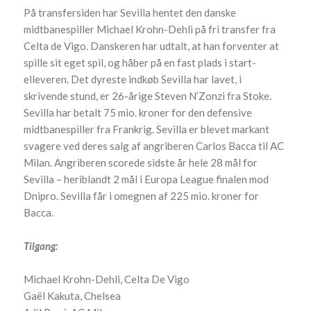
På transfersiden har Sevilla hentet den danske
midtbanespiller Michael Krohn-Dehli på fri transfer fra
Celta de Vigo. Danskeren har udtalt, at han forventer at
spille sit eget spil, og håber på en fast plads i start-
elleveren. Det dyreste indkøb Sevilla har lavet, i
skrivende stund, er 26-årige Steven N’Zonzi fra Stoke.
Sevilla har betalt 75 mio. kroner for den defensive
midtbanespiller fra Frankrig. Sevilla er blevet markant
svagere ved deres salg af angriberen Carlos Bacca til AC
Milan. Angriberen scorede sidste år hele 28 mål for
Sevilla – heriblandt 2 mål i Europa League finalen mod
Dnipro. Sevilla får i omegnen af 225 mio. kroner for
Bacca.
Tilgang:
Michael Krohn-Dehli, Celta De Vigo
Gaël Kakuta, Chelsea