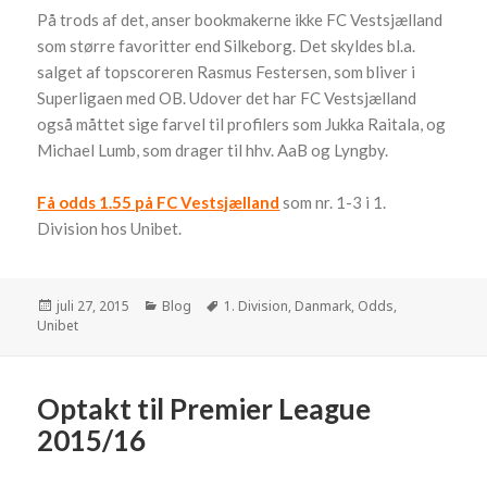
På trods af det, anser bookmakerne ikke FC Vestsjælland
som større favoritter end Silkeborg. Det skyldes bl.a.
salget af topscoreren Rasmus Festersen, som bliver i
Superligaen med OB. Udover det har FC Vestsjælland
også måttet sige farvel til profilers som Jukka Raitala, og
Michael Lumb, som drager til hhv. AaB og Lyngby.
Få odds 1.55 på FC Vestsjælland
som nr. 1-3 i 1.
Division hos Unibet.
Udgivet
juli 27, 2015
Kategorier
Blog
Tags
1. Division
,
Danmark
,
Odds
,
Unibet
i
Optakt til Premier League
2015/16