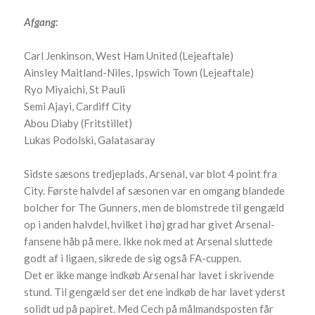
Afgang:
Carl Jenkinson, West Ham United (Lejeaftale)
Ainsley Maitland-Niles, Ipswich Town (Lejeaftale)
Ryo Miyaichi, St Pauli
Semi Ajayi, Cardiff City
Abou Diaby (Fritstillet)
Lukas Podolski, Galatasaray
Sidste sæsons tredjeplads, Arsenal, var blot 4 point fra
City. Første halvdel af sæsonen var en omgang blandede
bolcher for The Gunners, men de blomstrede til gengæld
op i anden halvdel, hvilket i høj grad har givet Arsenal-
fansene håb på mere. Ikke nok med at Arsenal sluttede
godt af i ligaen, sikrede de sig også FA-cuppen.
Det er ikke mange indkøb Arsenal har lavet i skrivende
stund. Til gengæld ser det ene indkøb de har lavet yderst
solidt ud på papiret. Med Cech på målmandsposten får