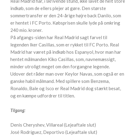
Real Madrid har, i skrivende stund, ikke lavet de helt store
indkøb, som de ellers plejer at gøre. Den største
sommertransfer er den 24-årige højre back Danilo, som
er hentet i FC Porto. Købsprisen skulle lyde på omkring
240 mio. kroner.
På afgangs-siden har Real Madrid sagt farvel til
legenden Iker Casillas, som er rykket til FC Porto. Real
Madrid har været på indkøb hos Espanyol, hvor man har
hentet målmanden Kiko Casillas, som, navnemæssigt,
minder utroligt meget om den forgangne legende.
Udover det råder man over Keylor Navas, som også er en
ganske habil målmand. Med spillere som Benzema,
Ronaldo, Bale og Isco er Real Madrid dog stærkt besat,
og en kæmpe udfordrer til titlen.
Tilgang:
Denis Cheryshev, Villareal (Lejeaftale slut)
José Rodríguez, Deportivo (Lejeaftale slut)