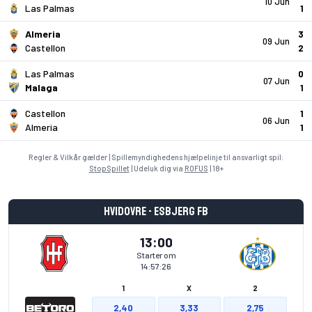
10 Jun
Las Palmas
1
Almeria
3
09 Jun
Castellon
2
Las Palmas
0
07 Jun
Malaga
1
Castellon
1
06 Jun
Almeria
1
Regler & Vilkår gælder | Spillemyndighedens hjælpelinje til ansvarligt spil:
StopSpillet
| Udeluk dig via
ROFUS
| 18+
Hvidovre - Esbjerg fB
13:00
Starter om
14:57:26
1
X
2
2,40
3,33
2,75