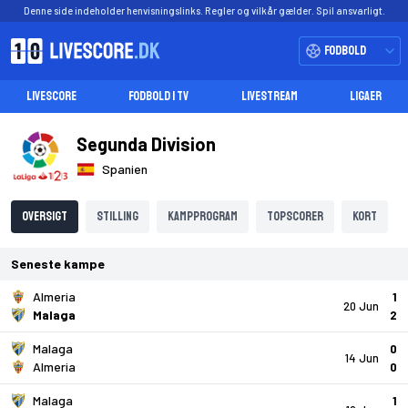
Denne side indeholder henvisningslinks. Regler og vilkår gælder. Spil ansvarligt.
Fodbold
LIVESCORE
FODBOLD I TV
LIVESTREAM
LIGAER
Segunda Division
Spanien
Oversigt
Stilling
Kampprogram
Topscorer
Kort
Seneste kampe
Almeria
1
20 Jun
Malaga
2
Malaga
0
14 Jun
Almeria
0
Malaga
1