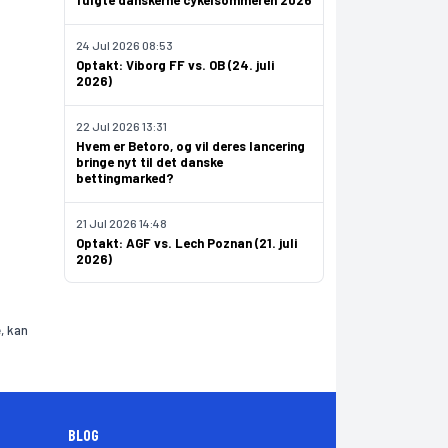
fulgte danskerne cykelsommeren 2026
24 Jul 2026 08:53
Optakt: Viborg FF vs. OB (24. juli
2026)
22 Jul 2026 13:31
Hvem er Betoro, og vil deres lancering
bringe nyt til det danske
bettingmarked?
21 Jul 2026 14:48
Optakt: AGF vs. Lech Poznan (21. juli
2026)
, kan
Blog