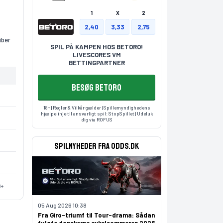
1
X
2
2,40
3,33
2,75
iber
SPIL PÅ KAMPEN HOS BETORO!
LIVESCORES VM
BETTINGPARTNER
BESØG BETORO
18+ | Regler & Vilkår gælder | Spillemyndighedens
hjælpelinje til ansvarligt spil:
StopSpillet
| Udeluk
dig via
ROFUS
Spilnyheder fra odds.dk
8+
05 Aug 2026 10:38
Fra Giro-triumf til Tour-drama: Sådan