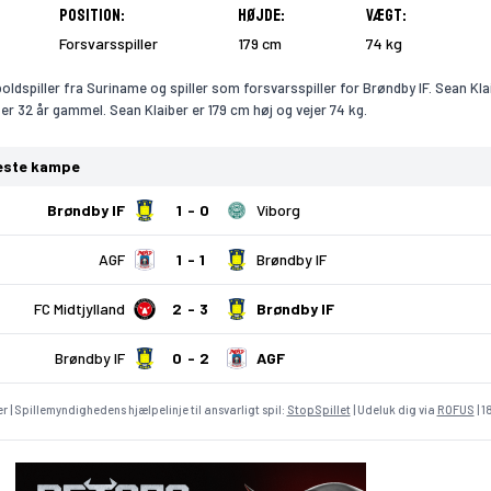
Position:
Højde:
Vægt:
Forsvarsspiller
179 cm
74 kg
oldspiller fra Suriname og spiller som forsvarsspiller for Brøndby IF. Sean Kla
 er 32 år gammel. Sean Klaiber er 179 cm høj og vejer 74 kg.
neste kampe
Brøndby IF
1
0
Viborg
AGF
1
1
Brøndby IF
FC Midtjylland
2
3
Brøndby IF
Brøndby IF
0
2
AGF
r | Spillemyndighedens hjælpelinje til ansvarligt spil:
StopSpillet
| Udeluk dig via
ROFUS
| 1