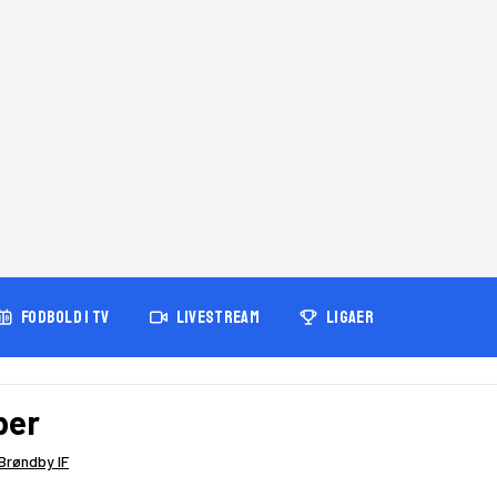
FODBOLD I TV
LIVESTREAM
LIGAER
ber
Brøndby IF