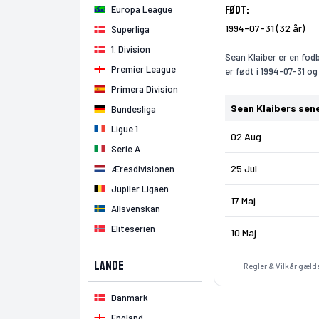
Født:
Europa League
1994-07-31 (32 år)
Superliga
1. Division
Sean Klaiber er en fodb
Premier League
er født i 1994-07-31 og
Primera Division
Sean Klaibers se
Bundesliga
Ligue 1
02 Aug
Serie A
25 Jul
Æresdivisionen
Jupiler Ligaen
17 Maj
Allsvenskan
Eliteserien
10 Maj
Lande
Regler & Vilkår gælde
Danmark
England