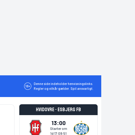
Denne side indeholder henvisningslinks.
18+
Regler og vilkår gælder. Spil ansvarligt.
Hvidovre - Esbjerg fB
13:00
Starter om
1d 17:09:51