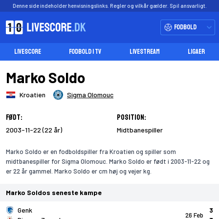
Denne side indeholder henvisningslinks. Regler og vilkår gælder. Spil ansvarligt.
Fodbold
LIVESCORE
FODBOLD I TV
LIVESTREAM
LIGAER
Marko Soldo
Kroatien
Sigma Olomouc
Født:
Position:
2003-11-22 (22 år)
Midtbanespiller
Marko Soldo er en fodboldspiller fra Kroatien og spiller som
midtbanespiller for Sigma Olomouc. Marko Soldo er født i 2003-11-22 og
er 22 år gammel. Marko Soldo er cm høj og vejer kg.
Marko Soldos seneste kampe
Genk
3
26 Feb