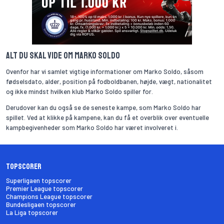
Alt du skal vide om Marko Soldo
Ovenfor har vi samlet vigtige informationer om Marko Soldo, såsom
fødselsdato, alder, position på fodboldbanen, højde, vægt, nationalitet
og ikke mindst hvilken klub Marko Soldo spiller for.
Derudover kan du også se de seneste kampe, som Marko Soldo har
spillet. Ved at klikke på kampene, kan du få et overblik over eventuelle
kampbegivenheder som Marko Soldo har været involveret i.
Topscorer
Superligaen topscorer
Premier League topscorer
Champions League topscorer
Bundesligaen topscorer
La Liga topscorer