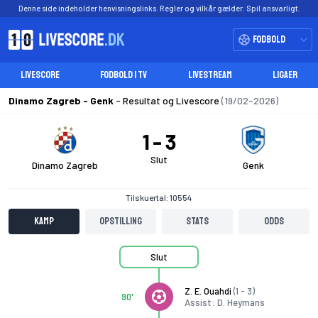
Denne side indeholder henvisningslinks. Regler og vilkår gælder. Spil ansvarligt.
Fodbold
LIVESCORE
FODBOLD I TV
LIVESTREAM
LIGAER
Dinamo Zagreb - Genk
- Resultat og Livescore
(19/02-2026)
1
3
Slut
Dinamo Zagreb
Genk
Tilskuertal: 10554
Kamp
Opstilling
Stats
Odds
Slut
Z. E. Ouahdi
(1 - 3)
90'
Assist: D. Heymans