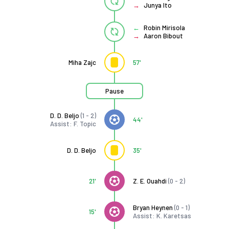
Junya Ito
Robin Mirisola
Aaron Bibout
Miha Zajc
57'
Pause
D. D. Beljo
(1 - 2)
44'
Assist: F. Topic
D. D. Beljo
35'
21'
Z. E. Ouahdi
(0 - 2)
Bryan Heynen
(0 - 1)
15'
Assist: K. Karetsas