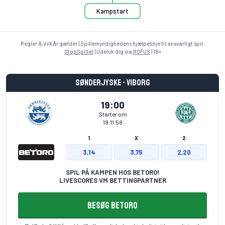
Kampstart
Regler & Vilkår gælder | Spillemyndighedens hjælpelinje til ansvarligt spil:
StopSpillet
| Udeluk dig via
ROFUS
| 18+
Sønderjyske - Viborg
19:00
Starter om
19:11:58
1
X
2
3,14
3,75
2,20
SPIL PÅ KAMPEN HOS BETORO!
LIVESCORES VM BETTINGPARTNER
BESØG BETORO