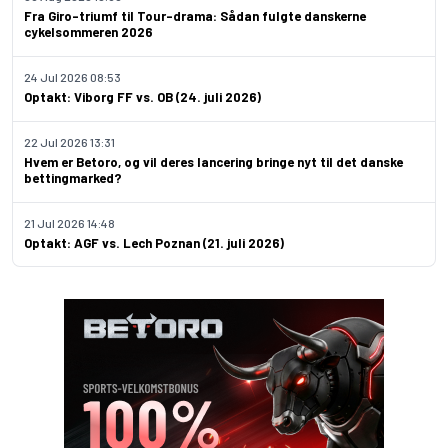
Fra Giro-triumf til Tour-drama: Sådan fulgte danskerne
cykelsommeren 2026
24 Jul 2026 08:53
Optakt: Viborg FF vs. OB (24. juli 2026)
22 Jul 2026 13:31
Hvem er Betoro, og vil deres lancering bringe nyt til det danske
bettingmarked?
21 Jul 2026 14:48
Optakt: AGF vs. Lech Poznan (21. juli 2026)