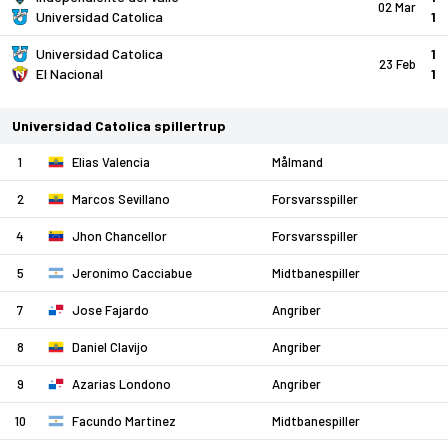
02 Mar
Universidad Catolica
1
Universidad Catolica
1
23 Feb
El Nacional
1
Universidad Catolica spillertrup
1
Elias Valencia
Målmand
2
Marcos Sevillano
Forsvarsspiller
4
Jhon Chancellor
Forsvarsspiller
5
Jeronimo Cacciabue
Midtbanespiller
7
Jose Fajardo
Angriber
8
Daniel Clavijo
Angriber
9
Azarias Londono
Angriber
10
Facundo Martinez
Midtbanespiller