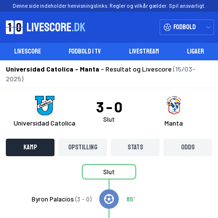
Denne side indeholder henvisningslinks. Regler og vilkår gælder. Spil ansvarligt.
Fodbold
LIVESCORE
FODBOLD I TV
LIVESTREAM
LIGAER
Universidad Catolica - Manta
- Resultat og Livescore
(15/03-
2025)
3
0
Slut
Universidad Catolica
Manta
Kamp
Opstilling
Stats
Odds
Slut
Byron Palacios
(3 - 0)
85'