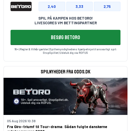
2,40
3,33
2,75
SPIL PÅ KAMPEN HOS BETORO!
LIVESCORES VM BETTINGPARTNER
BESØG BETORO
18+ | Regler & Vilkår gælder | Spillemyndighedens hjælpelinje til ansvarligt spil:
StopSpillet
| Udeluk dig via
ROFUS
Spilnyheder fra odds.dk
05 Aug 2026 10:38
Fra Giro-triumf til Tour-drama: Sådan fulgte danskerne