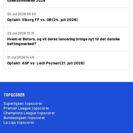
cykelsommeren 2026
24 Jul 2026 08:53
Optakt: Viborg FF vs. OB (24. juli 2026)
22 Jul 2026 13:31
Hvem er Betoro, og vil deres lancering bringe nyt til det danske
bettingmarked?
21 Jul 2026 14:48
Optakt: AGF vs. Lech Poznan (21. juli 2026)
Topscorer
Superligaen topscorer
Premier League topscorer
Champions League topscorer
Bundesligaen topscorer
La Liga topscorer