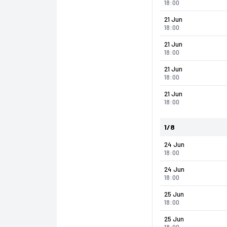
18:00
21 Jun
18:00
21 Jun
18:00
21 Jun
18:00
21 Jun
18:00
1/8
24 Jun
18:00
24 Jun
18:00
25 Jun
18:00
25 Jun