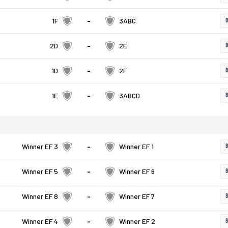
1F
3ABC
2D
2E
1D
2F
1E
3ABCD
Winner EF 3
Winner EF 1
Winner EF 5
Winner EF 6
Winner EF 8
Winner EF 7
Winner EF 4
Winner EF 2