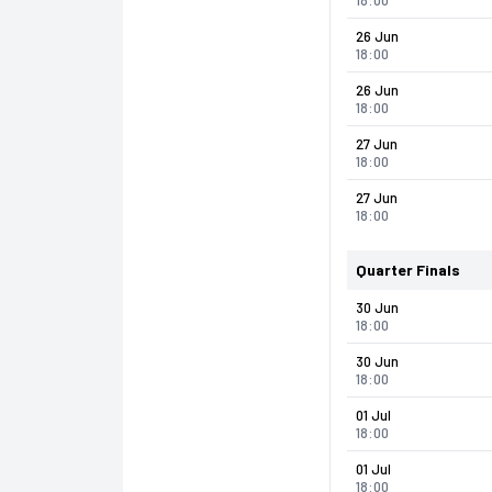
18:00
26 Jun
18:00
26 Jun
18:00
27 Jun
18:00
27 Jun
18:00
Quarter Finals
30 Jun
18:00
30 Jun
18:00
01 Jul
18:00
01 Jul
18:00