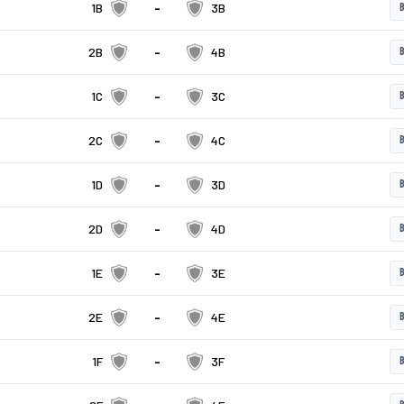
1B
3B
2B
4B
1C
3C
2C
4C
1D
3D
2D
4D
1E
3E
2E
4E
1F
3F