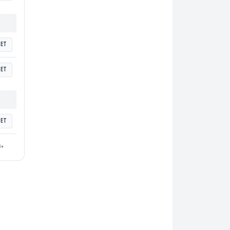
Bet
Bet
Bet
8+