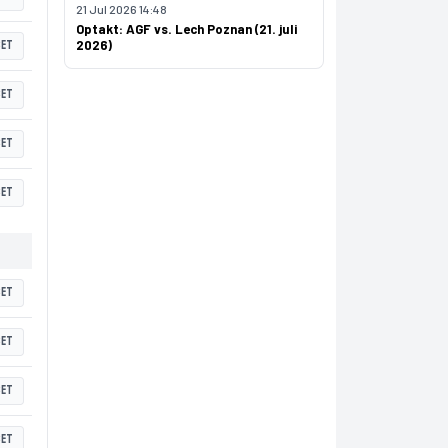
21 Jul 2026 14:48
Optakt: AGF vs. Lech Poznan (21. juli
2026)
Bet
Bet
Bet
Bet
Bet
Bet
Bet
Bet