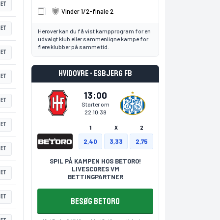
Bet
Vinder 1/2-finale 2
Bet
Herover kan du få vist kampprogram for en
udvalgt klub eller sammenligne kampe for
flere klubber på samme tid.
Bet
Hvidovre - Esbjerg fB
Bet
13:00
Bet
Starter om
22:10:38
Bet
1
X
2
2,40
3,33
2,75
Bet
SPIL PÅ KAMPEN HOS BETORO!
LIVESCORES VM
Bet
BETTINGPARTNER
Bet
BESØG BETORO