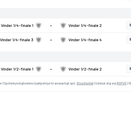
Vinder 1/4-finale 1
Vinder 1/4-finale 2
Vinder 1/4-finale 3
Vinder 1/4-finale 4
Vinder 1/2-finale 1
Vinder 1/2-finale 2
r | Spillemyndighedens hjælpelinje til ansvarligt spil:
StopSpillet
| Udeluk dig via
ROFUS
| 1