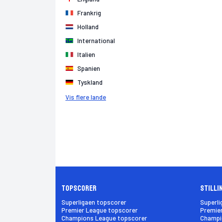
Frankrig
Holland
International
Italien
Spanien
Tyskland
Vis flere lande
Topscorer
Stilli
Superligaen topscorer
Superli
Premier League topscorer
Premier
Champions League topscorer
Champio