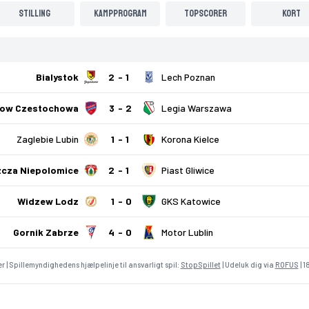
Stilling
Kampprogram
Topscorer
Kort
Bialystok
2
1
Lech Poznan
ow Czestochowa
3
2
Legia Warszawa
Zaglebie Lubin
1
1
Korona Kielce
cza Niepolomice
2
1
Piast Gliwice
Widzew Lodz
1
0
GKS Katowice
Gornik Zabrze
4
0
Motor Lublin
r | Spillemyndighedens hjælpelinje til ansvarligt spil:
StopSpillet
| Udeluk dig via
ROFUS
| 1