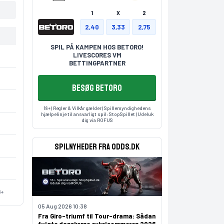
1
X
2
2,40
3,33
2,75
SPIL PÅ KAMPEN HOS BETORO!
LIVESCORES VM
BETTINGPARTNER
BESØG BETORO
18+ | Regler & Vilkår gælder | Spillemyndighedens
hjælpelinje til ansvarligt spil:
StopSpillet
| Udeluk
dig via
ROFUS
Spilnyheder fra odds.dk
8+
05 Aug 2026 10:38
Fra Giro-triumf til Tour-drama: Sådan