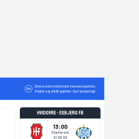
Denne side indeholder henvisningslinks.
18+
Regler og vilkår gælder. Spil ansvarligt.
Hvidovre - Esbjerg fB
13:00
Starter om
21:35:59