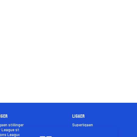
nger
Ligaer
gaen stillinger
Superligaen
 League stillinger
Premier League
ns League stillinger
Champions League