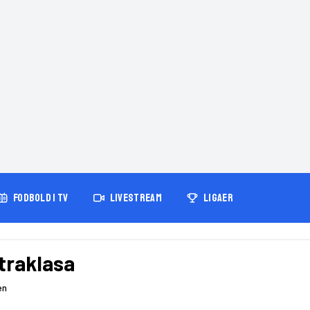
FODBOLD I TV
LIVESTREAM
LIGAER
traklasa
en