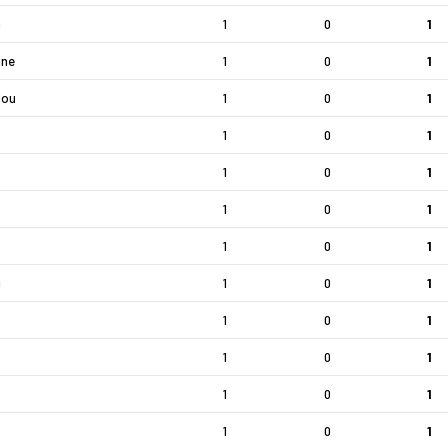
a
1
0
1
ine
1
0
1
dou
1
0
1
1
0
1
1
0
1
1
0
1
1
0
1
i
1
0
1
1
0
1
1
0
1
o
1
0
1
1
0
1