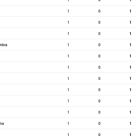
1
0
1
1
0
1
1
0
1
mbia
1
0
1
1
0
1
1
0
1
1
0
1
1
0
1
1
0
1
1
0
1
na
1
0
1
1
0
1