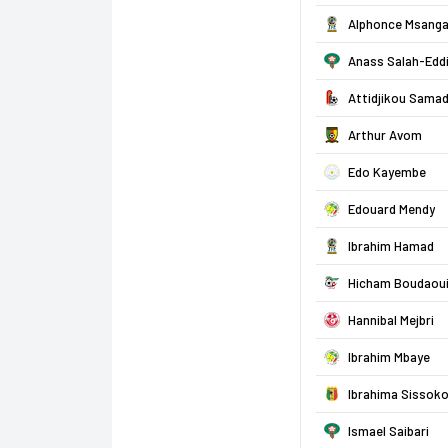
Alphonce Msang
Anass Salah-Edd
Attidjikou Sama
Arthur Avom
Edo Kayembe
Edouard Mendy
Ibrahim Hamad
Hicham Boudaou
Hannibal Mejbri
Ibrahim Mbaye
Ibrahima Sissok
Ismael Saibari