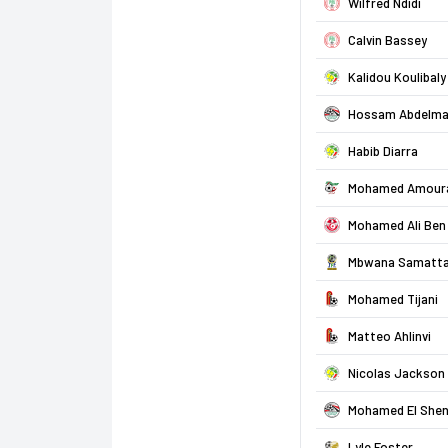
Wilfred Ndidi
Calvin Bassey
Kalidou Koulibaly
Hossam Abdelma
Habib Diarra
Mohamed Amour
Mohamed Ali Be
Mbwana Samatt
Mohamed Tijani
Matteo Ahlinvi
Nicolas Jackson
Mohamed El She
Lyle Foster