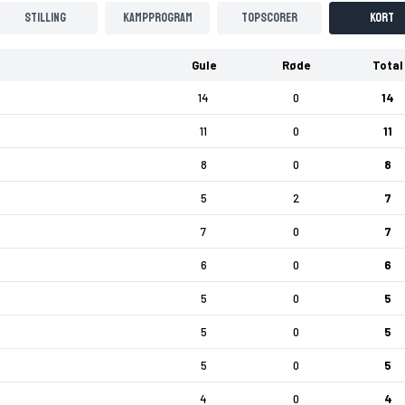
Stilling
Kampprogram
Topscorer
Kort
Gule
Røde
Total
14
0
14
11
0
11
8
0
8
5
2
7
7
0
7
6
0
6
5
0
5
5
0
5
5
0
5
4
0
4