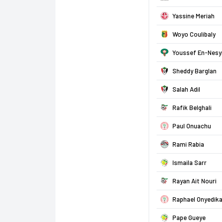
Yassine Meriah
Woyo Coulibaly
Youssef En-Nesy
Sheddy Barglan
Salah Adil
Rafik Belghali
Paul Onuachu
Rami Rabia
Ismaila Sarr
Rayan Ait Nouri
Raphael Onyedik
Pape Gueye