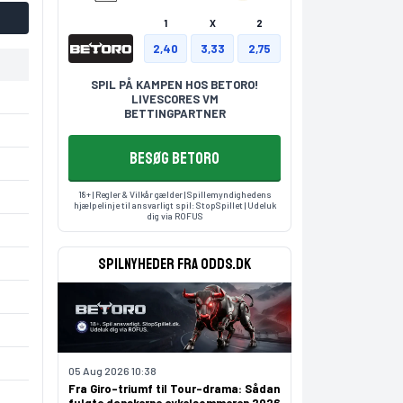
1
X
2
2,40
3,33
2,75
SPIL PÅ KAMPEN HOS BETORO!
LIVESCORES VM
BETTINGPARTNER
BESØG BETORO
18+ | Regler & Vilkår gælder | Spillemyndighedens
hjælpelinje til ansvarligt spil:
StopSpillet
| Udeluk
dig via
ROFUS
Spilnyheder fra odds.dk
05 Aug 2026 10:38
Fra Giro-triumf til Tour-drama: Sådan