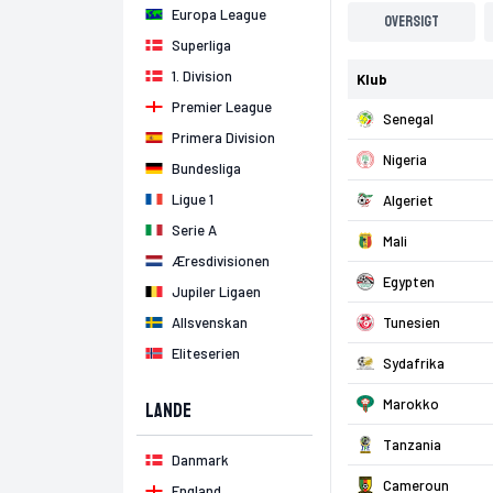
Europa League
Oversigt
Superliga
1. Division
Klub
Premier League
Senegal
Primera Division
Nigeria
Bundesliga
Ligue 1
Algeriet
Serie A
Mali
Æresdivisionen
Egypten
Jupiler Ligaen
Allsvenskan
Tunesien
Eliteserien
Sydafrika
Marokko
Lande
Tanzania
Danmark
Cameroun
England