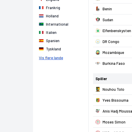
Frankrig
Benin
Holland
Sudan
International
Elfenbenskysten
Italien
Spanien
DR Congo
Tyskland
Mozambique
Vis flere lande
Burkina Faso
Spiller
Nouhou Tolo
Yves Bissouma
Anis Hadj Mouss
Moses Simon