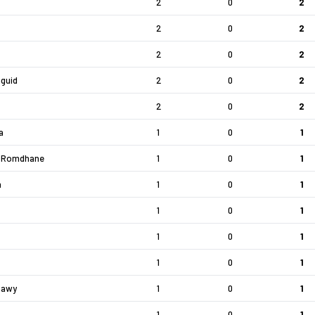
2
0
2
2
0
2
2
0
2
guid
2
0
2
2
0
2
a
1
0
1
n Romdhane
1
0
1
a
1
0
1
1
0
1
1
0
1
1
0
1
nawy
1
0
1
1
0
1