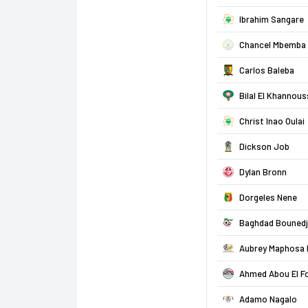
Ibrahim Sangare
Chancel Mbemba
Carlos Baleba
Bilal El Khannous
Christ Inao Oulai
Dickson Job
Dylan Bronn
Dorgeles Nene
Baghdad Bouned
Aubrey Maphosa 
Ahmed Abou El F
Adamo Nagalo