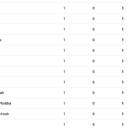
1
0
1
1
0
1
1
0
1
s
1
0
1
1
0
1
1
0
1
1
0
1
1
0
1
jah
1
0
1
Modiba
1
0
1
otouh
1
0
1
1
0
1