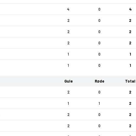
4
0
4
2
0
2
2
0
2
2
0
2
1
0
1
1
0
1
Gule
Røde
Total
2
0
2
1
1
2
a
2
0
2
2
0
2