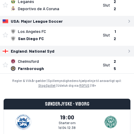
Leganés
2
Slut
Deportivo de A Coruna
2
USA:
Major League Soccer
Los Angeles FC
1
Slut
San Diego FC
2
England:
National Syd
Chelmsford
2
Slut
Farnborough
5
Regler & Vilkår gælder | Spillemyndighedens hjælpelinje til ansvarligt spil:
StopSpillet
| Udeluk dig via
ROFUS
| 18+
Sønderjyske - Viborg
19:00
Starter om
1d 04:12:38