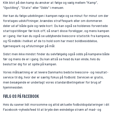
Klik blot på den kamp du ønsker at følge og vælg mellem "Kamp",
"Opstilling", "Stats" eller "Odds" i menuen.
Her kan du følge udviklingen i kampen nøje og se minut for minut om der
foretages udskiftninger, brændes straffespark eller om dommeren
deler ud af både gule og røde kort. Du kan også se holdenes forventede
startopstillinger før kick off, så snart disse foreligger, og mens kampen
er i gang. Her kan du også se uddybende livescore-statistik fra kampene,
og få indblik i hvilket af de to hold som har mest boldbesiddelse,
hjørnespark og afslutninger på mål.
Sidst men ikke mindst finder du selvfølgelig også odds på kampene både
før og mens de er i gang. Du kan altså se hvad du kan vinde, hvis du
beslutter dig for at spille på kampen.
Vores målsætning er at levere Danmarks bedste livescore- og resultat-
service til dig, hvor der er særlig fokus på fodbold. Servicen er gratis,
men besøgende er underlagt vores standardbetingelser for brug af
hjemmesiden.
Følg os på Facebook
Hvis du savner lidt morsomme og altid aktuelle fodboldopdateringer i dit
Facebook-nyhedsfeed til at bryde den evindelige strøm af mad- og