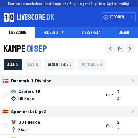
Denne side indeholder henvisningslinks. Regler og vilkår gælder. Spil ansvarligt.
Fodbold
LIVESCORE
FODBOLD I TV
LIVESTREAM
LIGAER
Kampe
01 Sep
Alle
Live
Afsluttede
Kommende
Danmark:
1. Division
Esbjerg fB
3
Slut
HB Køge
2
Spanien:
LaLiga2
SD Huesca
2
Slut
Eibar
1