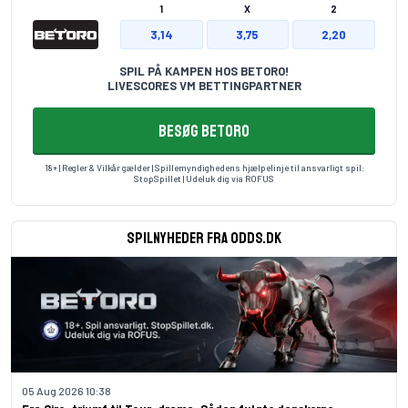
1
X
2
3,14
3,75
2,20
SPIL PÅ KAMPEN HOS BETORO!
LIVESCORES VM BETTINGPARTNER
BESØG BETORO
18+ | Regler & Vilkår gælder | Spillemyndighedens hjælpelinje til ansvarligt spil:
StopSpillet
| Udeluk dig via
ROFUS
Spilnyheder fra odds.dk
05 Aug 2026 10:38