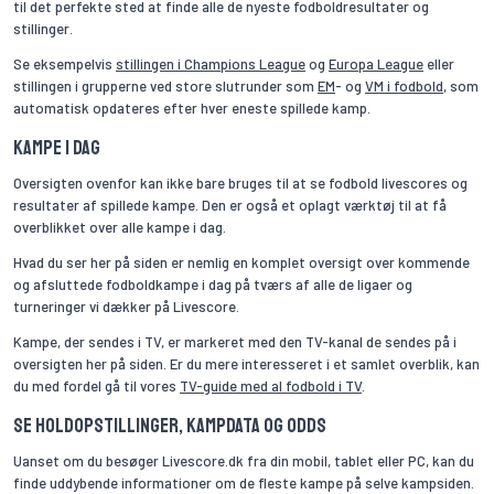
til det perfekte sted at finde alle de nyeste fodboldresultater og
stillinger.
Se eksempelvis
stillingen i Champions League
og
Europa League
eller
stillingen i grupperne ved store slutrunder som
EM
- og
VM i fodbold
, som
automatisk opdateres efter hver eneste spillede kamp.
Kampe i dag
Oversigten ovenfor kan ikke bare bruges til at se fodbold livescores og
resultater af spillede kampe. Den er også et oplagt værktøj til at få
overblikket over alle kampe i dag.
Hvad du ser her på siden er nemlig en komplet oversigt over kommende
og afsluttede fodboldkampe i dag på tværs af alle de ligaer og
turneringer vi dækker på Livescore.
Kampe, der sendes i TV, er markeret med den TV-kanal de sendes på i
oversigten her på siden. Er du mere interesseret i et samlet overblik, kan
du med fordel gå til vores
TV-guide med al fodbold i TV
.
Se holdopstillinger, kampdata og odds
Uanset om du besøger Livescore.dk fra din mobil, tablet eller PC, kan du
finde uddybende informationer om de fleste kampe på selve kampsiden.