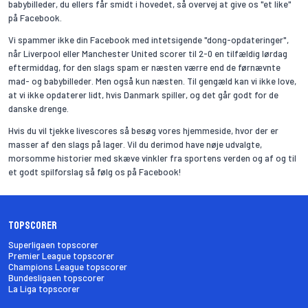
babybilleder, du ellers får smidt i hovedet, så overvej at give os "et like"
på Facebook.
Vi spammer ikke din Facebook med intetsigende "dong-opdateringer",
når Liverpool eller Manchester United scorer til 2-0 en tilfældig lørdag
eftermiddag, for den slags spam er næsten værre end de førnævnte
mad- og babybilleder. Men også kun næsten. Til gengæld kan vi ikke love,
at vi ikke opdaterer lidt, hvis Danmark spiller, og det går godt for de
danske drenge.
Hvis du vil tjekke livescores så besøg vores hjemmeside, hvor der er
masser af den slags på lager. Vil du derimod have nøje udvalgte,
morsomme historier med skæve vinkler fra sportens verden og af og til
et godt spilforslag så følg os på Facebook!
Topscorer
Superligaen topscorer
Premier League topscorer
Champions League topscorer
Bundesligaen topscorer
La Liga topscorer