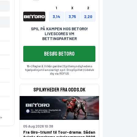
1
X
2
3,14
3,75
2,20
SPIL PÅ KAMPEN HOS BETORO!
LIVESCORES VM
BETTINGPARTNER
BESØG BETORO
18+ | Regler & Vilkår gælder | Spillemyndighedens
hjælpelinje til ansvarligt spil:
StopSpillet
| Udeluk
dig via
ROFUS
Spilnyheder fra odds.dk
8+
05 Aug 2026 10:38
Fra Giro-triumf til Tour-drama: Sådan