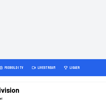
FODBOLD I TV
LIVESTREAM
LIGAER
ivision
el