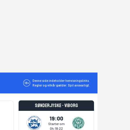
Denne side indeholder henvisningslinks.
18+
Regler og vilkår gælder. Spil ansvarligt.
Sønderjyske - Viborg
19:00
Starter om
04:18:22