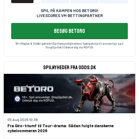
SPIL PÅ KAMPEN HOS BETORO!
LIVESCORES VM BETTINGPARTNER
BESØG BETORO
18+ | Regler & Vilkår gælder | Spillemyndighedens hjælpelinje til ansvarligt spil:
StopSpillet
| Udeluk dig via
ROFUS
Spilnyheder fra odds.dk
05 Aug 2026 10:38
Fra Giro-triumf til Tour-drama: Sådan fulgte danskerne
cykelsommeren 2026