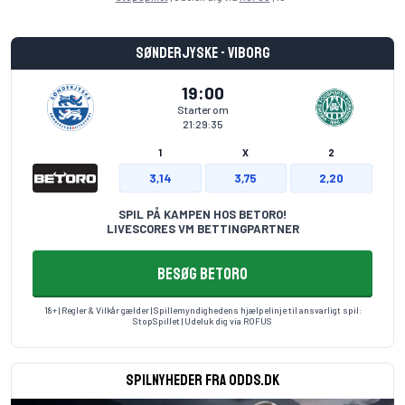
Sønderjyske - Viborg
19:00
Starter om
21:29:35
1
X
2
3,14
3,75
2,20
SPIL PÅ KAMPEN HOS BETORO!
LIVESCORES VM BETTINGPARTNER
BESØG BETORO
18+ | Regler & Vilkår gælder | Spillemyndighedens hjælpelinje til ansvarligt spil:
StopSpillet
| Udeluk dig via
ROFUS
Spilnyheder fra odds.dk