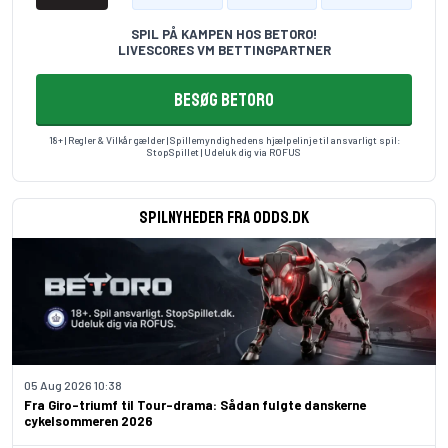
SPIL PÅ KAMPEN HOS BETORO!
LIVESCORES VM BETTINGPARTNER
BESØG BETORO
18+ | Regler & Vilkår gælder | Spillemyndighedens hjælpelinje til ansvarligt spil:
StopSpillet
| Udeluk dig via
ROFUS
Spilnyheder fra odds.dk
05 Aug 2026 10:38
Fra Giro-triumf til Tour-drama: Sådan fulgte danskerne
cykelsommeren 2026