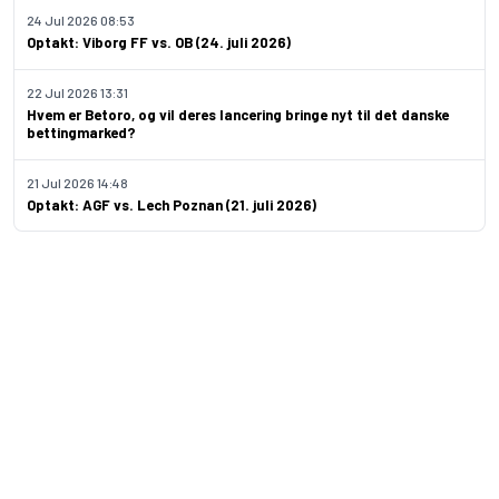
24 Jul 2026 08:53
Optakt: Viborg FF vs. OB (24. juli 2026)
22 Jul 2026 13:31
Hvem er Betoro, og vil deres lancering bringe nyt til det danske
bettingmarked?
21 Jul 2026 14:48
Optakt: AGF vs. Lech Poznan (21. juli 2026)