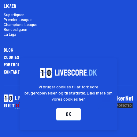
Ligaer
Superligaen
Premier League
Champions League
Bundesligaen
La Liga
Blog
Cookies
Fortrolighedspolitik
Kontakt os
Vi bruger cookies til at forbedre
brugeroplevelsen og til statistik. Læs mere om
vores cookies
her
.
OK
© 2026 livescore.dk - Alle rettigheder forbeholdt.