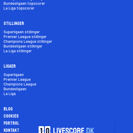
Bundesligaen topscorer
La Liga topscorer
Stillinger
Superligaen stillinger
Premier League stillinger
Champions League stillinger
Bundesligaen stillinger
La Liga stillinger
Ligaer
Superligaen
Premier League
Champions League
Bundesligaen
La Liga
Blog
Cookies
Fortrolighedspolitik
Kontakt os