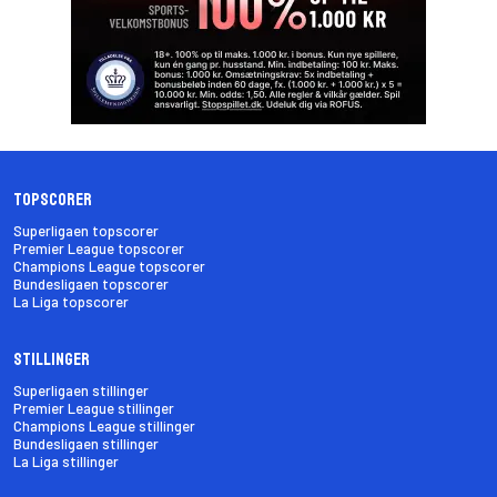
Topscorer
Superligaen topscorer
Premier League topscorer
Champions League topscorer
Bundesligaen topscorer
La Liga topscorer
Stillinger
Superligaen stillinger
Premier League stillinger
Champions League stillinger
Bundesligaen stillinger
La Liga stillinger