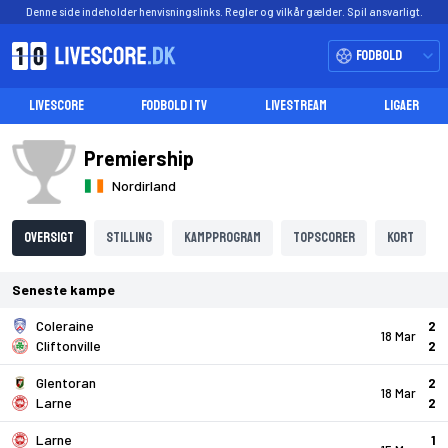
Denne side indeholder henvisningslinks. Regler og vilkår gælder. Spil ansvarligt.
Fodbold
LIVESCORE
FODBOLD I TV
LIVESTREAM
LIGAER
Premiership
Nordirland
Oversigt
Stilling
Kampprogram
Topscorer
Kort
Seneste kampe
Coleraine
2
18 Mar
Cliftonville
2
Glentoran
2
18 Mar
Larne
2
Larne
1