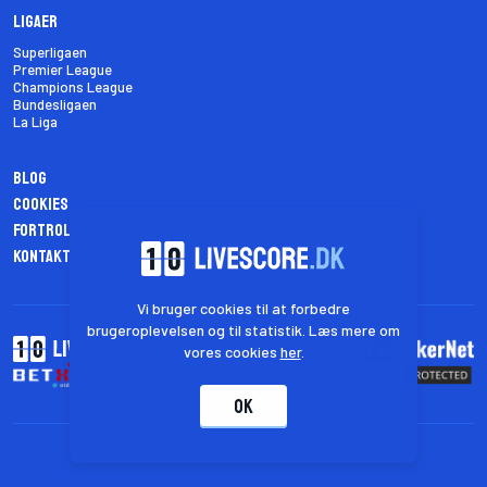
Ligaer
Superligaen
Premier League
Champions League
Bundesligaen
La Liga
Blog
Cookies
Fortrolighedspolitik
Kontakt os
Vi bruger cookies til at forbedre
brugeroplevelsen og til statistik. Læs mere om
vores cookies
her
.
OK
© 2026 livescore.dk - Alle rettigheder forbeholdt.