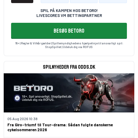
SPIL PÅ KAMPEN HOS BETORO!
LIVESCORES VM BETTINGPARTNER
BESØG BETORO
18+ | Regler & Vilkår gælder | Spillemyndighedens hjælpelinje til ansvarligt spil:
StopSpillet
| Udeluk dig via
ROFUS
Spilnyheder fra odds.dk
05 Aug 2026 10:38
Fra Giro-triumf til Tour-drama: Sådan fulgte danskerne
cykelsommeren 2026