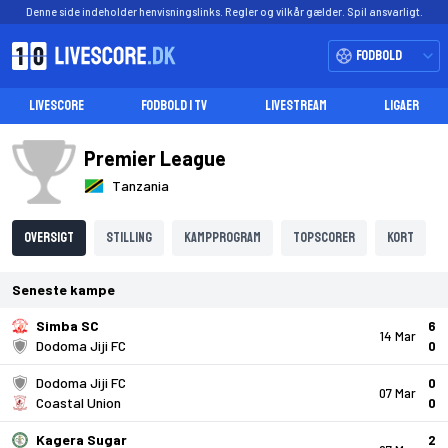
Denne side indeholder henvisningslinks. Regler og vilkår gælder. Spil ansvarligt.
Fodbold
LIVESCORE
FODBOLD I TV
LIVESTREAM
LIGAER
Premier League
Tanzania
Oversigt
Stilling
Kampprogram
Topscorer
Kort
Seneste kampe
Simba SC
6
14 Mar
Dodoma Jiji FC
0
Dodoma Jiji FC
0
07 Mar
Coastal Union
0
Kagera Sugar
2