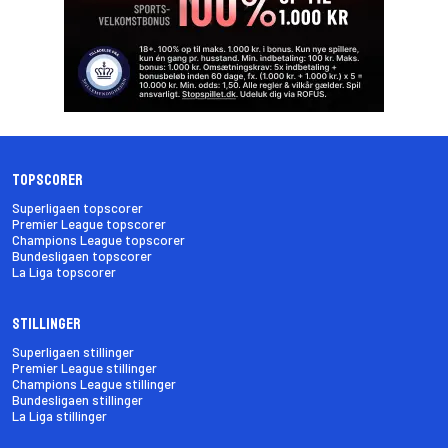
Topscorer
Superligaen topscorer
Premier League topscorer
Champions League topscorer
Bundesligaen topscorer
La Liga topscorer
Stillinger
Superligaen stillinger
Premier League stillinger
Champions League stillinger
Bundesligaen stillinger
La Liga stillinger