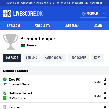
Denne side indeholder henvisningslinks. Regler og vilkår gælder. Spil ansvarligt.
Fodbold
LIVESCORE
FODBOLD I TV
LIVESTREAM
LIGAER
Premier League
Kenya
Oversigt
Stilling
Kampprogram
Topscorer
Kort
Seneste kampe
Zoo FC
2
16 Jul
Chemelil Sugar
0
Mathare United
0
15 Jul
SoNy Sugar
0
Bandari
0