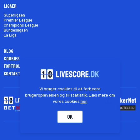
Ligaer
Superligaen
Premier League
Champions League
Bundesligaen
La Liga
Blog
Cookies
Fortrolighedspolitik
Kontakt os
Vi bruger cookies til at forbedre
brugeroplevelsen og til statistik. Læs mere om
vores cookies
her
.
OK
© 2026 livescore.dk - Alle rettigheder forbeholdt.