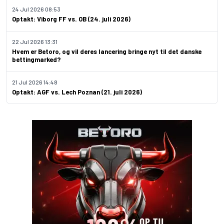
24 Jul 2026 08:53
Optakt: Viborg FF vs. OB (24. juli 2026)
22 Jul 2026 13:31
Hvem er Betoro, og vil deres lancering bringe nyt til det danske
bettingmarked?
21 Jul 2026 14:48
Optakt: AGF vs. Lech Poznan (21. juli 2026)