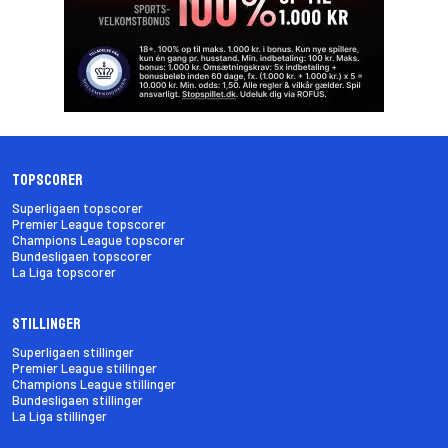
Topscorer
Superligaen topscorer
Premier League topscorer
Champions League topscorer
Bundesligaen topscorer
La Liga topscorer
Stillinger
Superligaen stillinger
Premier League stillinger
Champions League stillinger
Bundesligaen stillinger
La Liga stillinger