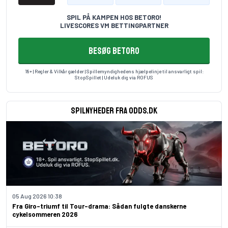
SPIL PÅ KAMPEN HOS BETORO!
LIVESCORES VM BETTINGPARTNER
BESØG BETORO
18+ | Regler & Vilkår gælder | Spillemyndighedens hjælpelinje til ansvarligt spil:
StopSpillet
| Udeluk dig via
ROFUS
Spilnyheder fra odds.dk
05 Aug 2026 10:38
Fra Giro-triumf til Tour-drama: Sådan fulgte danskerne
cykelsommeren 2026