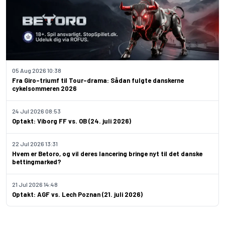
05 Aug 2026 10:38
Fra Giro-triumf til Tour-drama: Sådan fulgte danskerne
cykelsommeren 2026
24 Jul 2026 08:53
Optakt: Viborg FF vs. OB (24. juli 2026)
22 Jul 2026 13:31
Hvem er Betoro, og vil deres lancering bringe nyt til det danske
bettingmarked?
21 Jul 2026 14:48
Optakt: AGF vs. Lech Poznan (21. juli 2026)