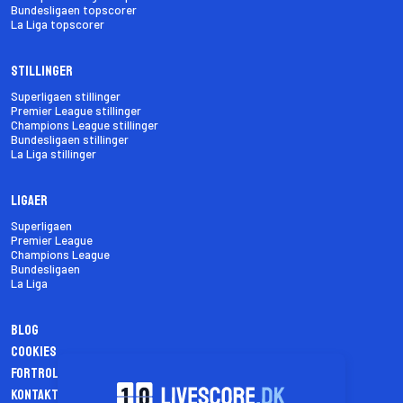
Bundesligaen topscorer
La Liga topscorer
Stillinger
Superligaen stillinger
Premier League stillinger
Champions League stillinger
Bundesligaen stillinger
La Liga stillinger
Ligaer
Superligaen
Premier League
Champions League
Bundesligaen
La Liga
Blog
Cookies
Fortrolighedspolitik
Kontakt os