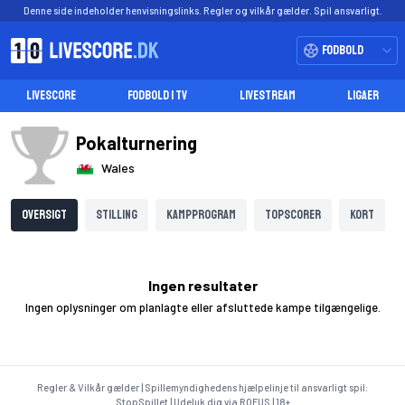
Denne side indeholder henvisningslinks. Regler og vilkår gælder. Spil ansvarligt.
Fodbold
LIVESCORE
FODBOLD I TV
LIVESTREAM
LIGAER
Pokalturnering
Wales
Oversigt
Stilling
Kampprogram
Topscorer
Kort
Ingen resultater
Ingen oplysninger om planlagte eller afsluttede kampe tilgængelige.
Regler & Vilkår gælder | Spillemyndighedens hjælpelinje til ansvarligt spil:
StopSpillet
| Udeluk dig via
ROFUS
| 18+