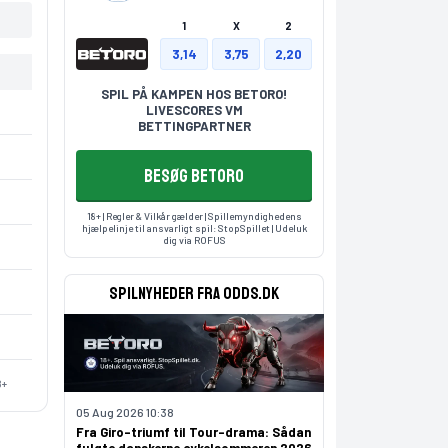
1
X
2
3,14
3,75
2,20
SPIL PÅ KAMPEN HOS BETORO!
LIVESCORES VM
BETTINGPARTNER
BESØG BETORO
18+ | Regler & Vilkår gælder | Spillemyndighedens
hjælpelinje til ansvarligt spil:
StopSpillet
| Udeluk
dig via
ROFUS
Spilnyheder fra odds.dk
8+
05 Aug 2026 10:38
Fra Giro-triumf til Tour-drama: Sådan