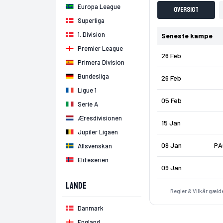
Europa League
Oversigt
Superliga
1. Division
Seneste kampe
Premier League
26 Feb
Primera Division
Bundesliga
26 Feb
Ligue 1
05 Feb
Serie A
Æresdivisionen
15 Jan
Jupiler Ligaen
09 Jan
PA
Allsvenskan
Eliteserien
09 Jan
Lande
Regler & Vilkår gælde
Danmark
England