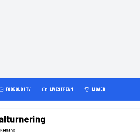
FODBOLD I TV
LIVESTREAM
LIGAER
alturnering
kenland