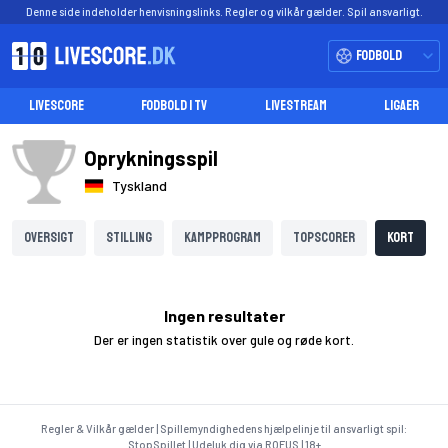
Denne side indeholder henvisningslinks. Regler og vilkår gælder. Spil ansvarligt.
Fodbold
LIVESCORE
FODBOLD I TV
LIVESTREAM
LIGAER
Oprykningsspil
Tyskland
Oversigt
Stilling
Kampprogram
Topscorer
Kort
Ingen resultater
Der er ingen statistik over gule og røde kort.
Regler & Vilkår gælder | Spillemyndighedens hjælpelinje til ansvarligt spil:
StopSpillet
| Udeluk dig via
ROFUS
| 18+