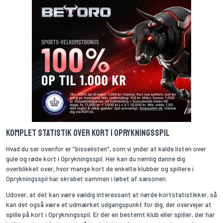
Komplet statistik over kort i Oprykningsspil
Hvad du ser ovenfor er "bisselisten", som vi ynder at kalde listen over
gule og røde kort i Oprykningsspil. Her kan du nemlig danne dig
overblikket over, hvor mange kort de enkelte klubber og spillere i
Oprykningsspil har skrabet sammen i løbet af sæsonen.
Udover, at det kan være vældig interessant at nørde kortstatistikker, så
kan det også være et udmærket udgangspunkt for dig, der overvejer at
spille på kort i Oprykningsspil. Er der en bestemt klub eller spiller, der har