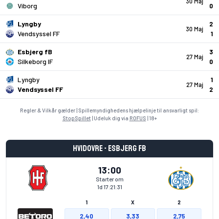
30 Maj
Viborg
0
Lyngby
2
30 Maj
Vendsyssel FF
1
Esbjerg fB
3
27 Maj
Silkeborg IF
0
Lyngby
1
27 Maj
Vendsyssel FF
2
Regler & Vilkår gælder | Spillemyndighedens hjælpelinje til ansvarligt spil:
StopSpillet
| Udeluk dig via
ROFUS
| 18+
Hvidovre - Esbjerg fB
13:00
Starter om
1d 17:21:30
1
X
2
2,40
3,33
2,75