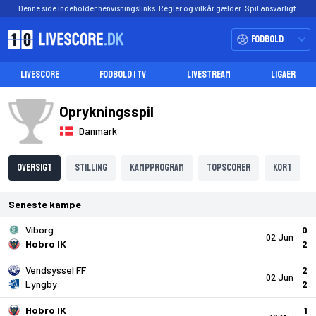
Denne side indeholder henvisningslinks. Regler og vilkår gælder. Spil ansvarligt.
Fodbold
LIVESCORE
FODBOLD I TV
LIVESTREAM
LIGAER
Oprykningsspil
Danmark
Oversigt
Stilling
Kampprogram
Topscorer
Kort
Seneste kampe
Viborg
0
02 Jun
Hobro IK
2
Vendsyssel FF
2
02 Jun
Lyngby
2
Hobro IK
1