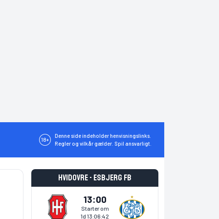
Denne side indeholder henvisningslinks.
18+
Regler og vilkår gælder. Spil ansvarligt.
Hvidovre - Esbjerg fB
13:00
Starter om
1d 13:06:42