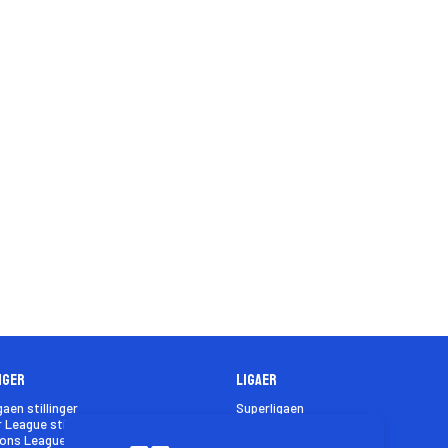
nger
Ligaer
gaen stillinger
Superligaen
 League stillinger
Premier League
ns League stillinger
Champions League