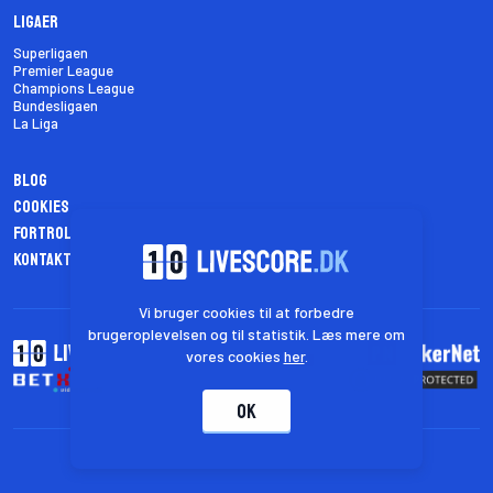
Ligaer
Superligaen
Premier League
Champions League
Bundesligaen
La Liga
Blog
Cookies
Fortrolighedspolitik
Kontakt os
Vi bruger cookies til at forbedre
brugeroplevelsen og til statistik. Læs mere om
vores cookies
her
.
OK
© 2026 livescore.dk - Alle rettigheder forbeholdt.