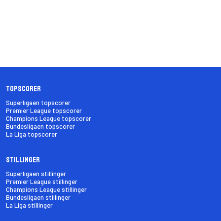
Topscorer
Superligaen topscorer
Premier League topscorer
Champions League topscorer
Bundesligaen topscorer
La Liga topscorer
Stillinger
Superligaen stillinger
Premier League stillinger
Champions League stillinger
Bundesligaen stillinger
La Liga stillinger