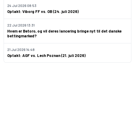
24 Jul 2026 08:53
Optakt: Viborg FF vs. OB (24. juli 2026)
22 Jul 2026 13:31
Hvem er Betoro, og vil deres lancering bringe nyt til det danske
bettingmarked?
21 Jul 2026 14:48
Optakt: AGF vs. Lech Poznan (21. juli 2026)