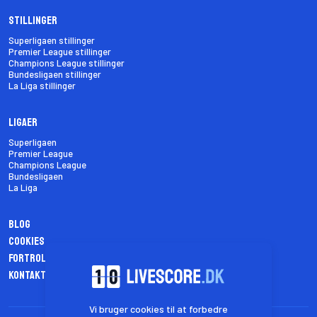
Stillinger
Superligaen stillinger
Premier League stillinger
Champions League stillinger
Bundesligaen stillinger
La Liga stillinger
Ligaer
Superligaen
Premier League
Champions League
Bundesligaen
La Liga
Blog
Cookies
Fortrolighedspolitik
Kontakt os
Vi bruger cookies til at forbedre