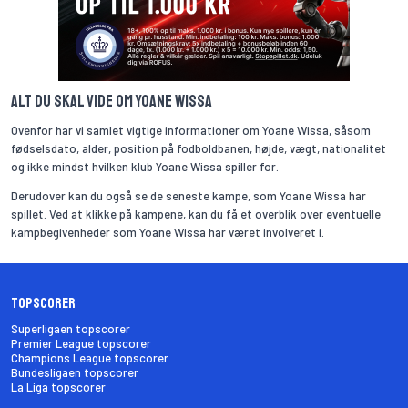
Alt du skal vide om Yoane Wissa
Ovenfor har vi samlet vigtige informationer om Yoane Wissa, såsom
fødselsdato, alder, position på fodboldbanen, højde, vægt, nationalitet
og ikke mindst hvilken klub Yoane Wissa spiller for.
Derudover kan du også se de seneste kampe, som Yoane Wissa har
spillet. Ved at klikke på kampene, kan du få et overblik over eventuelle
kampbegivenheder som Yoane Wissa har været involveret i.
Topscorer
Superligaen topscorer
Premier League topscorer
Champions League topscorer
Bundesligaen topscorer
La Liga topscorer