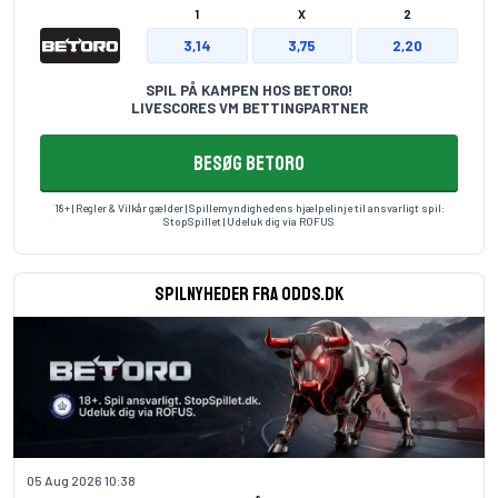
1
X
2
3,14
3,75
2,20
SPIL PÅ KAMPEN HOS BETORO!
LIVESCORES VM BETTINGPARTNER
BESØG BETORO
18+ | Regler & Vilkår gælder | Spillemyndighedens hjælpelinje til ansvarligt spil:
StopSpillet
| Udeluk dig via
ROFUS
Spilnyheder fra odds.dk
05 Aug 2026 10:38