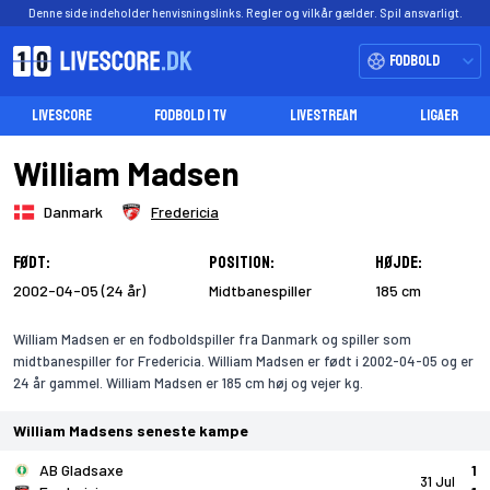
Denne side indeholder henvisningslinks. Regler og vilkår gælder. Spil ansvarligt.
Fodbold
LIVESCORE
FODBOLD I TV
LIVESTREAM
LIGAER
William Madsen
Danmark
Fredericia
Født:
Position:
Højde:
2002-04-05 (24 år)
Midtbanespiller
185 cm
William Madsen er en fodboldspiller fra Danmark og spiller som
midtbanespiller for Fredericia. William Madsen er født i 2002-04-05 og er
24 år gammel. William Madsen er 185 cm høj og vejer kg.
William Madsens seneste kampe
AB Gladsaxe
1
31 Jul