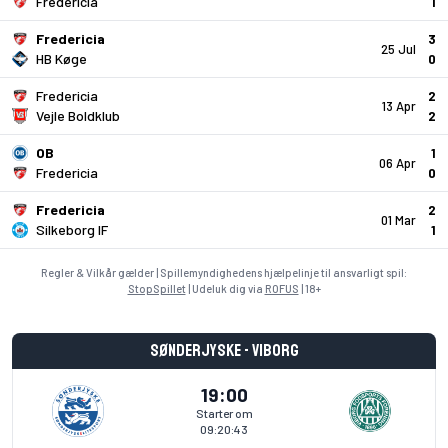
Fredericia
1
Fredericia
3
25 Jul
HB Køge
0
Fredericia
2
13 Apr
Vejle Boldklub
2
OB
1
06 Apr
Fredericia
0
Fredericia
2
01 Mar
Silkeborg IF
1
Regler & Vilkår gælder | Spillemyndighedens hjælpelinje til ansvarligt spil:
StopSpillet
| Udeluk dig via
ROFUS
| 18+
Sønderjyske - Viborg
19:00
Starter om
09:20:43