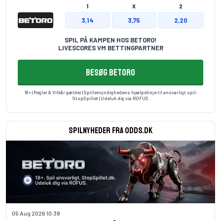
1
X
2
3,14
3,75
2,20
SPIL PÅ KAMPEN HOS BETORO!
LIVESCORES VM BETTINGPARTNER
BESØG BETORO
18+ | Regler & Vilkår gælder | Spillemyndighedens hjælpelinje til ansvarligt spil:
StopSpillet
| Udeluk dig via
ROFUS
Spilnyheder fra odds.dk
05 Aug 2026 10:38