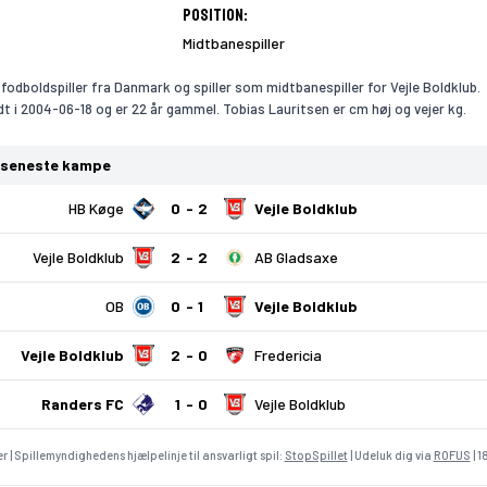
Position:
Midtbanespiller
 fodboldspiller fra Danmark og spiller som midtbanespiller for Vejle Boldklub.
dt i 2004-06-18 og er 22 år gammel. Tobias Lauritsen er cm høj og vejer kg.
 seneste kampe
HB Køge
0
2
Vejle Boldklub
Vejle Boldklub
2
2
AB Gladsaxe
OB
0
1
Vejle Boldklub
Vejle Boldklub
2
0
Fredericia
Randers FC
1
0
Vejle Boldklub
r | Spillemyndighedens hjælpelinje til ansvarligt spil:
StopSpillet
| Udeluk dig via
ROFUS
| 1