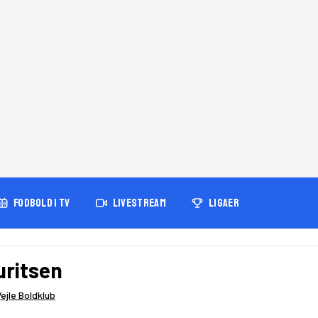
FODBOLD I TV
LIVESTREAM
LIGAER
uritsen
ejle Boldklub