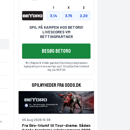
1
X
2
3,14
3,75
2,20
SPIL PÅ KAMPEN HOS BETORO!
LIVESCORES VM
BETTINGPARTNER
BESØG BETORO
18+ | Regler & Vilkår gælder | Spillemyndighedens
hjælpelinje til ansvarligt spil:
StopSpillet
| Udeluk
dig via
ROFUS
Spilnyheder fra odds.dk
05 Aug 2026 10:38
8+
Fra Giro-triumf til Tour-drama: Sådan