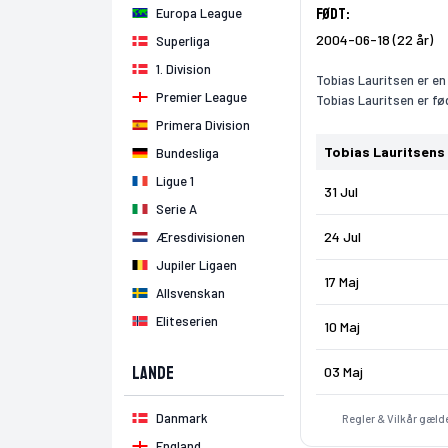
Født:
Europa League
2004-06-18 (22 år)
Superliga
1. Division
Tobias Lauritsen er en
Premier League
Tobias Lauritsen er fø
Primera Division
Tobias Lauritsens
Bundesliga
Ligue 1
31 Jul
Serie A
24 Jul
Æresdivisionen
Jupiler Ligaen
17 Maj
Allsvenskan
Eliteserien
10 Maj
Lande
03 Maj
Danmark
Regler & Vilkår gælde
England