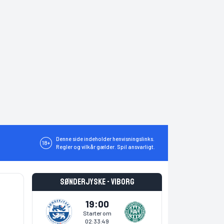
Denne side indeholder henvisningslinks.
18+
Regler og vilkår gælder. Spil ansvarligt.
Sønderjyske - Viborg
19:00
Starter om
02:33:49