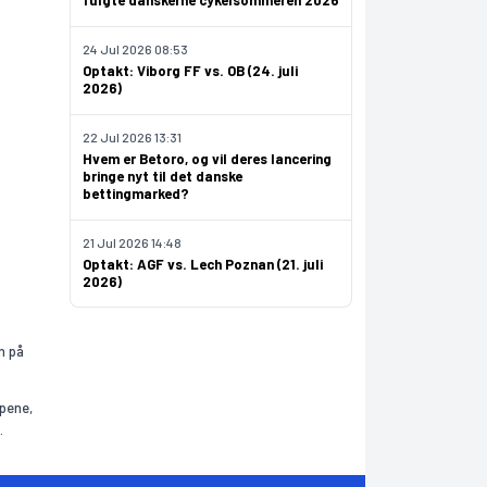
fulgte danskerne cykelsommeren 2026
24 Jul 2026 08:53
Optakt: Viborg FF vs. OB (24. juli
2026)
22 Jul 2026 13:31
Hvem er Betoro, og vil deres lancering
bringe nyt til det danske
bettingmarked?
21 Jul 2026 14:48
Optakt: AGF vs. Lech Poznan (21. juli
2026)
n på
mpene,
.