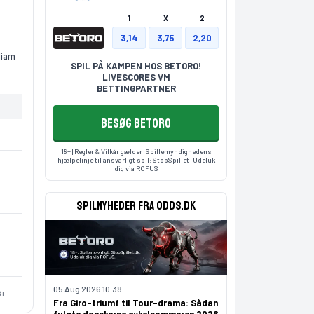
1
X
2
3,14
3,75
2,20
diam
SPIL PÅ KAMPEN HOS BETORO!
LIVESCORES VM
BETTINGPARTNER
BESØG BETORO
18+ | Regler & Vilkår gælder | Spillemyndighedens
hjælpelinje til ansvarligt spil:
StopSpillet
| Udeluk
dig via
ROFUS
Spilnyheder fra odds.dk
05 Aug 2026 10:38
8+
Fra Giro-triumf til Tour-drama: Sådan