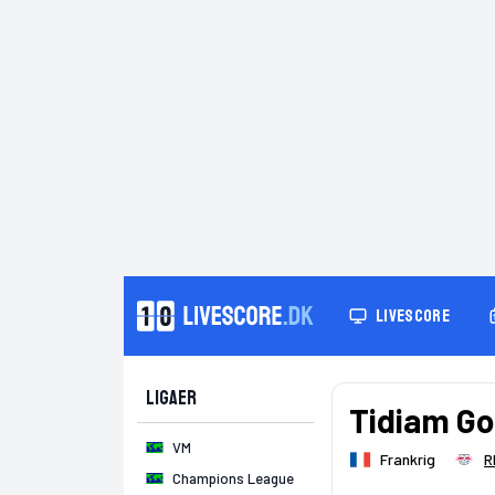
LIVESCORE
Ligaer
Tidiam G
VM
Frankrig
R
Champions League