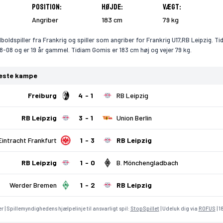
Position:
Højde:
Vægt:
Angriber
183 cm
79 kg
oldspiller fra Frankrig og spiller som angriber for Frankrig U17,RB Leipzig. Ti
8-08 og er 19 år gammel. Tidiam Gomis er 183 cm høj og vejer 79 kg.
neste kampe
Freiburg
4
1
RB Leipzig
RB Leipzig
3
1
Union Berlin
Eintracht Frankfurt
1
3
RB Leipzig
RB Leipzig
1
0
B. Mönchengladbach
Werder Bremen
1
2
RB Leipzig
r | Spillemyndighedens hjælpelinje til ansvarligt spil:
StopSpillet
| Udeluk dig via
ROFUS
| 1