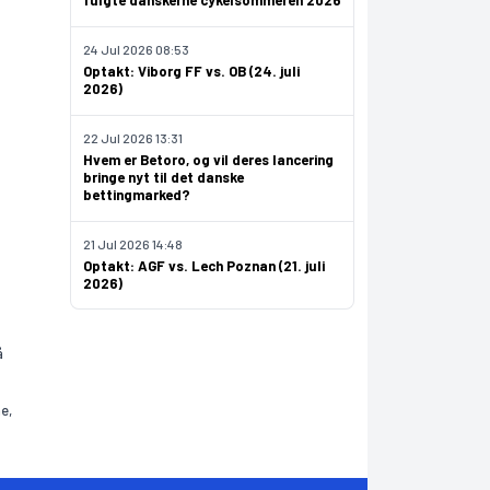
fulgte danskerne cykelsommeren 2026
24 Jul 2026 08:53
Optakt: Viborg FF vs. OB (24. juli
2026)
22 Jul 2026 13:31
Hvem er Betoro, og vil deres lancering
bringe nyt til det danske
bettingmarked?
21 Jul 2026 14:48
Optakt: AGF vs. Lech Poznan (21. juli
2026)
å
e,