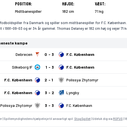
Position:
Højde:
Vægt:
Midtbanespiller
182 cm
71 kg
odboldspiller fra Danmark og spiller som midtbanespiller for F.C. København.
 i 1991-09-03 og er 34 år gammel. Thomas Delaney er 182 cm høj og vejer 71 k
seneste kampe
Debrecen
0
3
F.C. København
Silkeborg IF
1
3
F.C. København
F.C. København
2
1
Polissya Zhytomyr
F.C. København
3
2
Lyngby
Polissya Zhytomyr
3
3
F.C. København
r | Spillemyndighedens hjælpelinje til ansvarligt spil:
StopSpillet
| Udeluk dig via
ROFUS
| 1