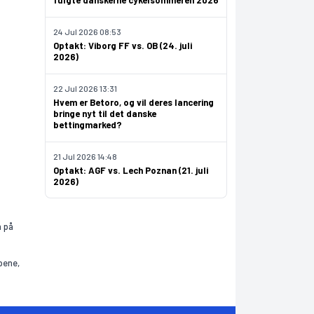
fulgte danskerne cykelsommeren 2026
24 Jul 2026 08:53
Optakt: Viborg FF vs. OB (24. juli
2026)
22 Jul 2026 13:31
Hvem er Betoro, og vil deres lancering
bringe nyt til det danske
bettingmarked?
21 Jul 2026 14:48
Optakt: AGF vs. Lech Poznan (21. juli
2026)
n på
pene,
.