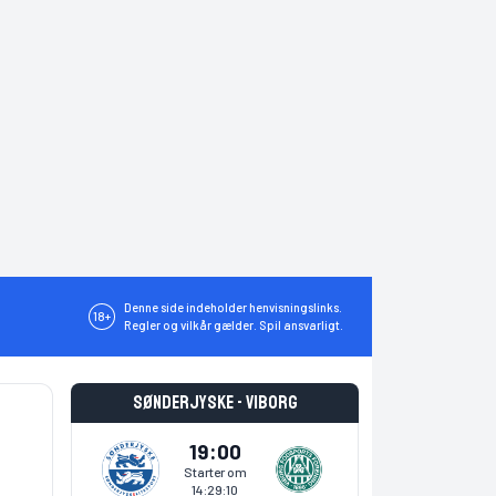
Denne side indeholder henvisningslinks.
18+
Regler og vilkår gælder. Spil ansvarligt.
Sønderjyske - Viborg
19:00
Starter om
14:29:10