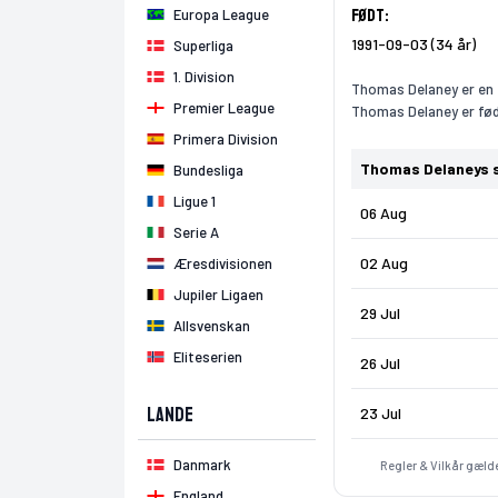
Født:
Europa League
1991-09-03 (34 år)
Superliga
1. Division
Thomas Delaney er en f
Premier League
Thomas Delaney er født
Primera Division
Thomas Delaneys 
Bundesliga
Ligue 1
06 Aug
Serie A
02 Aug
Æresdivisionen
Jupiler Ligaen
29 Jul
Allsvenskan
Eliteserien
26 Jul
Lande
23 Jul
Danmark
Regler & Vilkår gælde
England