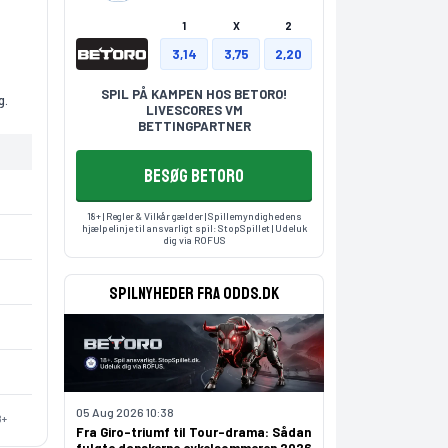
1
X
2
3,14
3,75
2,20
SPIL PÅ KAMPEN HOS BETORO!
g.
LIVESCORES VM
BETTINGPARTNER
BESØG BETORO
18+ | Regler & Vilkår gælder | Spillemyndighedens
hjælpelinje til ansvarligt spil:
StopSpillet
| Udeluk
dig via
ROFUS
Spilnyheder fra odds.dk
05 Aug 2026 10:38
8+
Fra Giro-triumf til Tour-drama: Sådan