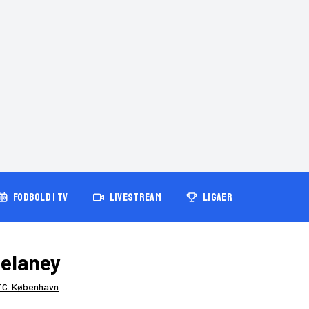
FODBOLD I TV
LIVESTREAM
LIGAER
elaney
F.C. København