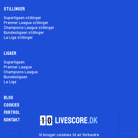
Stillinger
Superligaen stillinger
Premier League stillinger
Champions League stillinger
Bundesligaen stillinger
La Liga stillinger
Ligaer
Superligaen
Premier League
Champions League
Bundesligaen
La Liga
Blog
Cookies
Fortrolighedspolitik
Kontakt os
Vi bruger cookies til at forbedre