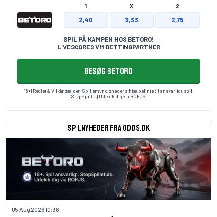
1
X
2
2,40
3,33
2,75
SPIL PÅ KAMPEN HOS BETORO!
LIVESCORES VM BETTINGPARTNER
BESØG BETORO
18+ | Regler & Vilkår gælder | Spillemyndighedens hjælpelinje til ansvarligt spil:
StopSpillet
| Udeluk dig via
ROFUS
Spilnyheder fra odds.dk
05 Aug 2026 10:38