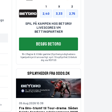
1
X
2
2,40
3,33
2,75
ago
SPIL PÅ KAMPEN HOS BETORO!
LIVESCORES VM
BETTINGPARTNER
BESØG BETORO
18+ | Regler & Vilkår gælder | Spillemyndighedens
hjælpelinje til ansvarligt spil:
StopSpillet
| Udeluk
dig via
ROFUS
Spilnyheder fra odds.dk
05 Aug 2026 10:38
8+
Fra Giro-triumf til Tour-drama: Sådan