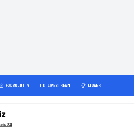
FODBOLD I TV
LIVESTREAM
LIGAER
iz
aris SG