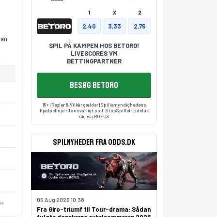
1
X
2
2,40
3,33
2,75
ián
SPIL PÅ KAMPEN HOS BETORO!
LIVESCORES VM
BETTINGPARTNER
BESØG BETORO
18+ | Regler & Vilkår gælder | Spillemyndighedens
hjælpelinje til ansvarligt spil:
StopSpillet
| Udeluk
dig via
ROFUS
Spilnyheder fra odds.dk
05 Aug 2026 10:38
8+
Fra Giro-triumf til Tour-drama: Sådan