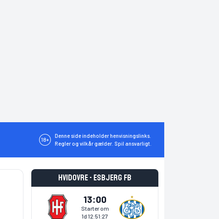
Denne side indeholder henvisningslinks.
18+
Regler og vilkår gælder. Spil ansvarligt.
Hvidovre - Esbjerg fB
13:00
Starter om
1d 12:51:26