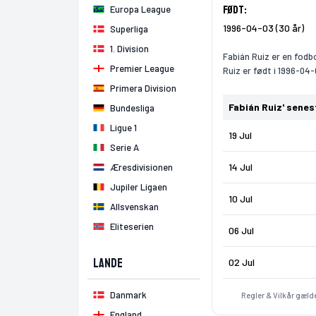
Født:
Europa League
1996-04-03 (30 år)
Superliga
1. Division
Fabián Ruiz er en fodbo
Premier League
Ruiz er født i 1996-04-
Primera Division
Fabián Ruiz' sene
Bundesliga
Ligue 1
19 Jul
Serie A
14 Jul
Æresdivisionen
Jupiler Ligaen
10 Jul
Allsvenskan
Eliteserien
06 Jul
Lande
02 Jul
Danmark
Regler & Vilkår gælde
England