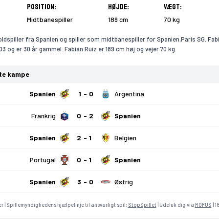
Position:
Højde:
Vægt:
Midtbanespiller
189 cm
70 kg
ldspiller fra Spanien og spiller som midtbanespiller for Spanien,Paris SG. Fab
03 og er 30 år gammel. Fabián Ruiz er 189 cm høj og vejer 70 kg.
ste kampe
Spanien
1
0
Argentina
Frankrig
0
2
Spanien
Spanien
2
1
Belgien
Portugal
0
1
Spanien
Spanien
3
0
Østrig
r | Spillemyndighedens hjælpelinje til ansvarligt spil:
StopSpillet
| Udeluk dig via
ROFUS
| 1