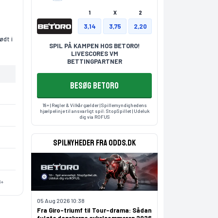
1
X
2
3,14
3,75
2,20
ødt i
SPIL PÅ KAMPEN HOS BETORO!
LIVESCORES VM
BETTINGPARTNER
BESØG BETORO
18+ | Regler & Vilkår gælder | Spillemyndighedens
hjælpelinje til ansvarligt spil:
StopSpillet
| Udeluk
dig via
ROFUS
Spilnyheder fra odds.dk
8+
05 Aug 2026 10:38
Fra Giro-triumf til Tour-drama: Sådan