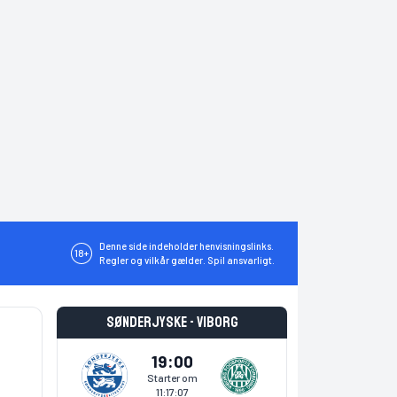
Denne side indeholder henvisningslinks.
18+
Regler og vilkår gælder. Spil ansvarligt.
Sønderjyske - Viborg
19:00
Starter om
11:17:07