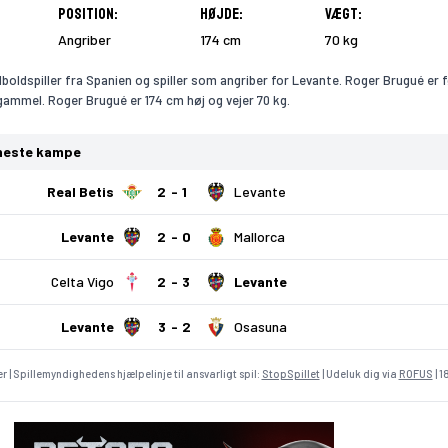
Position:
Højde:
Vægt:
Angriber
174 cm
70 kg
boldspiller fra Spanien og spiller som angriber for Levante. Roger Brugué er f
 gammel. Roger Brugué er 174 cm høj og vejer 70 kg.
neste kampe
Real Betis
2
1
Levante
Levante
2
0
Mallorca
Celta Vigo
2
3
Levante
Levante
3
2
Osasuna
r | Spillemyndighedens hjælpelinje til ansvarligt spil:
StopSpillet
| Udeluk dig via
ROFUS
| 1