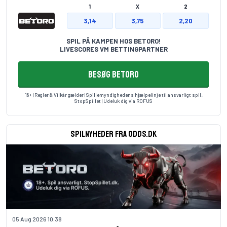
1
X
2
3,14
3,75
2,20
SPIL PÅ KAMPEN HOS BETORO!
LIVESCORES VM BETTINGPARTNER
BESØG BETORO
18+ | Regler & Vilkår gælder | Spillemyndighedens hjælpelinje til ansvarligt spil:
StopSpillet
| Udeluk dig via
ROFUS
Spilnyheder fra odds.dk
05 Aug 2026 10:38