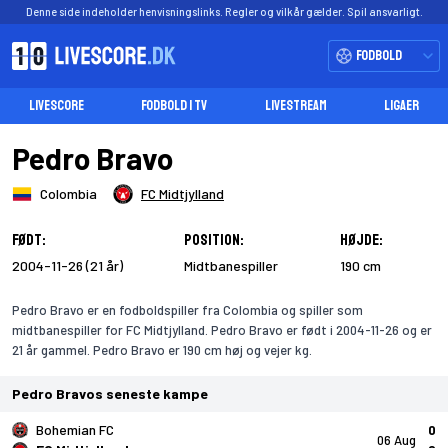
Denne side indeholder henvisningslinks. Regler og vilkår gælder. Spil ansvarligt.
Fodbold
LIVESCORE
FODBOLD I TV
LIVESTREAM
LIGAER
Pedro Bravo
Colombia
FC Midtjylland
Født:
Position:
Højde:
2004-11-26 (21 år)
Midtbanespiller
190 cm
Pedro Bravo er en fodboldspiller fra Colombia og spiller som
midtbanespiller for FC Midtjylland. Pedro Bravo er født i 2004-11-26 og er
21 år gammel. Pedro Bravo er 190 cm høj og vejer kg.
Pedro Bravos seneste kampe
Bohemian FC
0
06 Aug