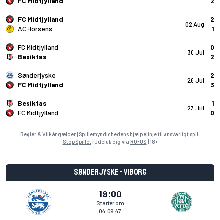
FC Midtjylland
2
FC Midtjylland
2
02 Aug
AC Horsens
1
FC Midtjylland
0
30 Jul
Besiktas
2
Sønderjyske
2
26 Jul
FC Midtjylland
3
Besiktas
1
23 Jul
FC Midtjylland
0
Regler & Vilkår gælder | Spillemyndighedens hjælpelinje til ansvarligt spil:
StopSpillet
| Udeluk dig via
ROFUS
| 18+
Sønderjyske - Viborg
19:00
Starter om
04:09:47