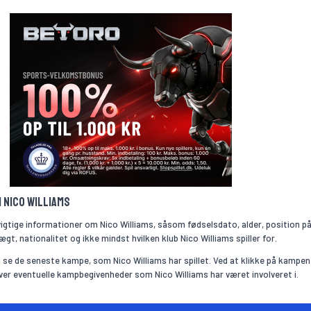
m Nico Williams
vigtige informationer om Nico Williams, såsom fødselsdato, alder, position p
gt, nationalitet og ikke mindst hvilken klub Nico Williams spiller for.
se de seneste kampe, som Nico Williams har spillet. Ved at klikke på kampen
over eventuelle kampbegivenheder som Nico Williams har været involveret i.