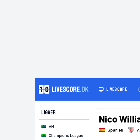
LIVESCORE
Ligaer
Nico Will
VM
Spanien
A
Champions League