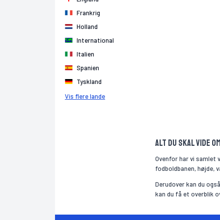
Frankrig
Holland
International
Italien
Spanien
Tyskland
Vis flere lande
Alt du skal vide o
Ovenfor har vi samlet 
fodboldbanen, højde, væ
Derudover kan du også 
kan du få et overblik 