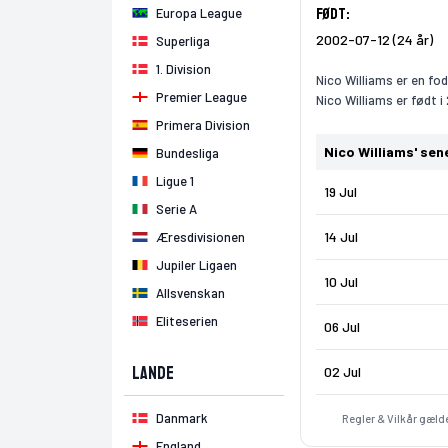
Født:
Europa League
2002-07-12 (24 år)
Superliga
1. Division
Nico Williams er en fod
Premier League
Nico Williams er født i
Primera Division
Nico Williams' se
Bundesliga
Ligue 1
19 Jul
Serie A
14 Jul
Æresdivisionen
Jupiler Ligaen
10 Jul
Allsvenskan
Eliteserien
06 Jul
Lande
02 Jul
Danmark
Regler & Vilkår gælde
England