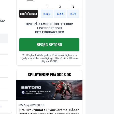
1
X
2
2,40
3,33
2,75
bao.
SPIL PÅ KAMPEN HOS BETORO!
LIVESCORES VM
BETTINGPARTNER
BESØG BETORO
18+ | Regler & Vilkår gælder | Spillemyndighedens
hjælpelinje til ansvarligt spil:
StopSpillet
| Udeluk
dig via
ROFUS
Spilnyheder fra odds.dk
05 Aug 2026 10:38
8+
Fra Giro-triumf til Tour-drama: Sådan