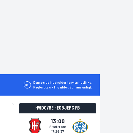
Denne side indeholder henvisningslinks.
18+
Regler og vilkår gælder. Spil ansvarligt.
Hvidovre - Esbjerg fB
13:00
Starter om
17:26:36