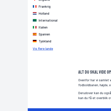
Frankrig
Holland
International
Italien
Spanien
Tyskland
Vis flere lande
Alt du skal vide 
Ovenfor har vi samlet
fodboldbanen, højde, v
Derudover kan du også
kan du få et overblik