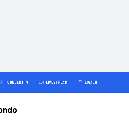
FODBOLD I TV
LIVESTREAM
LIGAER
ondo