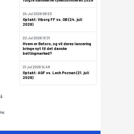
fulgte danskerne cykelsommeren 2026
24 Jul 2026 08:53
Optakt: Viborg FF vs. OB (24. juli
2026)
22 Jul 2026 13:31
Hvem er Betoro, og vil deres lancering
bringe nyt til det danske
bettingmarked?
21 Jul 2026 14:48
Optakt: AGF vs. Lech Poznan (21. juli
2026)
på
ne,