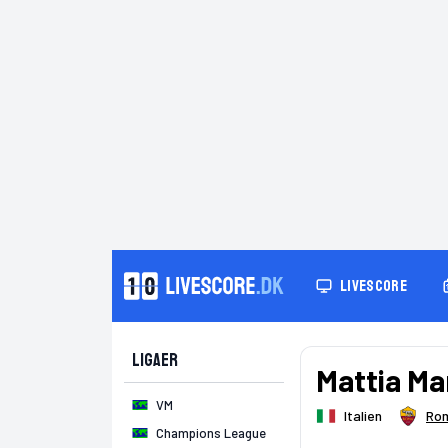
LIVESCORE
Ligaer
Mattia Ma
VM
Italien
Ro
Champions League