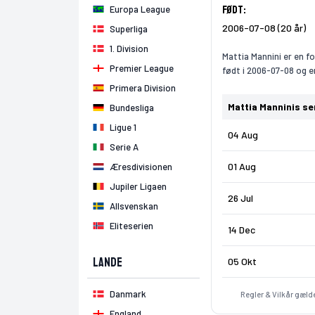
Født:
Europa League
2006-07-08 (20 år)
Superliga
1. Division
Mattia Mannini er en fo
Premier League
født i 2006-07-08 og er
Primera Division
Mattia Manninis s
Bundesliga
Ligue 1
04 Aug
Serie A
01 Aug
Æresdivisionen
Jupiler Ligaen
26 Jul
Allsvenskan
Eliteserien
14 Dec
Lande
05 Okt
Danmark
Regler & Vilkår gælde
England