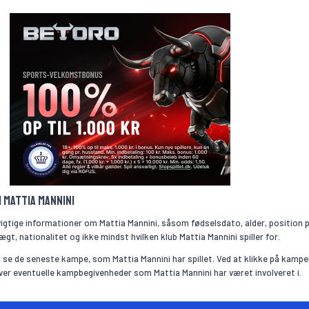
m Mattia Mannini
vigtige informationer om Mattia Mannini, såsom fødselsdato, alder, position 
gt, nationalitet og ikke mindst hvilken klub Mattia Mannini spiller for.
se de seneste kampe, som Mattia Mannini har spillet. Ved at klikke på kampe
over eventuelle kampbegivenheder som Mattia Mannini har været involveret i.